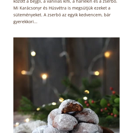
között a bejgli, a vaníliás kifli, a harlekin és a zserbó.
Mi Karácsonyr és Húsvétra is megsütjük ezeket a
süteményeket. A zserbó az egyik kedvencem, bár
gyerekkori...