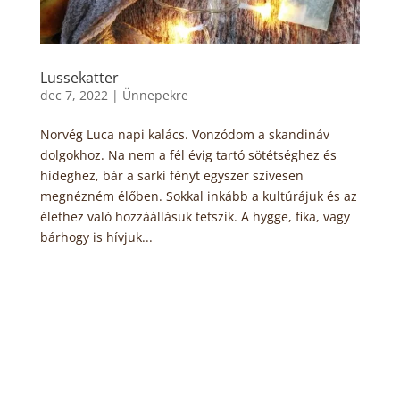
Lussekatter
dec 7, 2022
|
Ünnepekre
Norvég Luca napi kalács. Vonzódom a skandináv
dolgokhoz. Na nem a fél évig tartó sötétséghez és
hideghez, bár a sarki fényt egyszer szívesen
megnézném élőben. Sokkal inkább a kultúrájuk és az
élethez való hozzáállásuk tetszik. A hygge, fika, vagy
bárhogy is hívjuk...
« Régebbi bejegyzések
Copyright© 2026.08.07.
Városi Konyha
Powerd by
Sofia Design