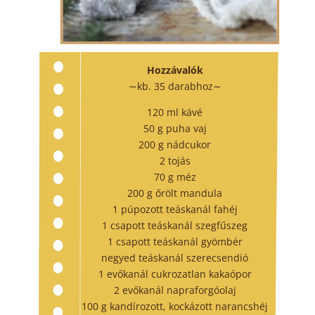
Hozzávalók
∼kb. 35 darabhoz∼
120 ml kávé
50 g puha vaj
200 g nádcukor
2 tojás
70 g méz
200 g őrölt mandula
1 púpozott teáskanál fahéj
1 csapott teáskanál szegfűszeg
1 csapott teáskanál gyömbér
negyed teáskanál szerecsendió
1 evőkanál cukrozatlan kakaópor
2 evőkanál napraforgóolaj
100 g kandírozott, kockázott narancshéj