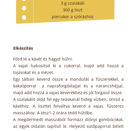
3 g szalakáli
300 g liszt
porcukor a szóráshoz
Elkészítés
Főzd le a kávét és hagyd hűlni.
A vajat habosítsd ki a cukorral, majd add hozzá a
tojásokat és a mézet.
Egy tálban keverd össze a mandulát a fűszerekkel, a
kakaóporral a napraforgóolajjal és a narancshéjjal,
majd add hozzá a vajas keverékhez és jól forgasd össze.
A szalakálit oldd fel egy teáskanál hideg vízben, öntsd a
kávéhoz. A liszttel felváltva keverd a vajas, fűszeres
masszához. A tész1-2 órára tedd hűtőbe.
A megdermedt masszából formázz diónyi gombócokat,
az egyik oldalán lapítsd le. Helyezd sütőpapírral bélelt