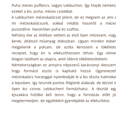
Puha mézes puffancs, vagyis Lebkuchen. Így hívják németü
ezeket a kis, puha, mézes csodákat.
A Lebkuchen mézeskalácsot jelent, de ez mégsem az ami 
mi mézeskalácsunk, sokkal inkább hasonlít a méze
puszedlire. Hasonlóan puha és szaftos.
Néhány éve az Aldiban vettem az első ilyen mézesem, nag
kerek, átlátszó műanyag dobozban. Ugyan minden évbe
megjelenik a polcain, de azóta kerestem a tökélete
receptet, hogy én is elkészíthessem itthon. Egy néme
blogon találtam az alapra, amit idénre tökéletesítettem.
Németországban ez annyira népszerű karácsonyi desszert
hogy formázó eszöz is kapható hozzá. Úgynevezet
mézeskalács haranggal nyomkodják le a kis tészta halmoka
a tepsiben, így lesznek pontos félgömb alakúak, de kézzel i
ilyen kis csinos Lebkuchent formázhatsz. A tésztát eg
éjszakára hűtőbe kell tenni, hogy a formázás előtt jó
megdermedjen, de egyébként gyerekjáték az elkészítése.