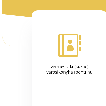

vermes.viki [kukac]
varosikonyha
[pont] hu