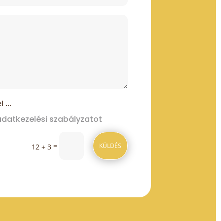
 ...
datkezelési szabályzatot
=
KÜLDÉS
12 + 3