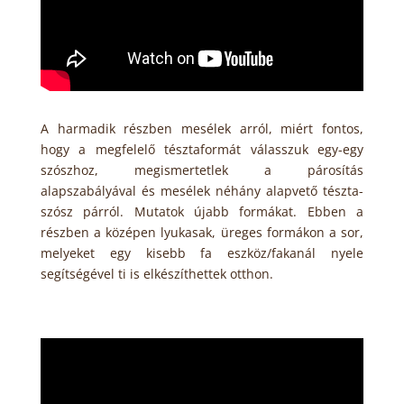
A harmadik részben mesélek arról, miért fontos,
hogy a megfelelő tésztaformát válasszuk egy-egy
szószhoz, megismertetlek a párosítás
alapszabályával és mesélek néhány alapvető tészta-
szósz párról. Mutatok újabb formákat. Ebben a
részben a középen lyukasak, üreges formákon a sor,
melyeket egy kisebb fa eszköz/fakanál nyele
segítségével ti is elkészíthettek otthon.