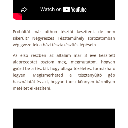
Próbáltál már otthon tésztát készíteni, de nem
sikerült? Négyrészes Tésztaműhely sorozatomban
végigvezetlek a házi tésztakészítés lépésein.
Az első részben az általam már 3 éve készített
alapreceptet osztom meg, megmutatom, hogyan
gyúrd be a tésztát, hogy állaga tökéletes, formázható
legyen. Megismerheted a tésztanyújtó gép
használatát és azt, hogyan tudsz könnyen bármilyen
metéltet elkészíteni.