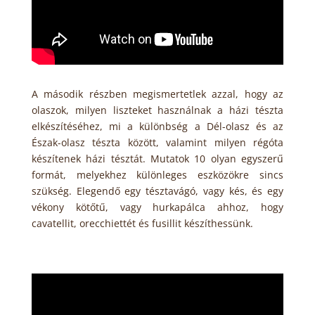
A második részben megismertetlek azzal, hogy az
olaszok, milyen liszteket használnak a házi tészta
elkészítéséhez, mi a különbség a Dél-olasz és az
Észak-olasz tészta között, valamint milyen régóta
készítenek házi tésztát. Mutatok 10 olyan egyszerű
formát, melyekhez különleges eszközökre sincs
szükség. Elegendő egy tésztavágó, vagy kés, és egy
vékony kötőtű, vagy hurkapálca ahhoz, hogy
cavatellit, orecchiettét és fusillit készíthessünk.