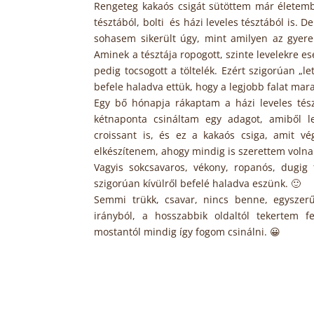
Rengeteg kakaós csigát sütöttem már életemb
tésztából, bolti és házi leveles tésztából is. D
sohasem sikerült úgy, mint amilyen az gyere
Aminek a tésztája ropogott, szinte levelekre e
pedig tocsogott a töltelék. Ezért szigorúan „let
befele haladva ettük, hogy a legjobb falat mara
Egy bő hónapja rákaptam a házi leveles tész
kétnaponta csináltam egy adagot, amiből l
croissant is, és ez a kakaós csiga, amit vé
elkészítenem, ahogy mindig is szerettem voln
Vagyis sokcsavaros, vékony, ropanós, dugig t
szigorúan kívülről befelé haladva eszünk. 🙂
Semmi trükk, csavar, nincs benne, egyszer
irányból, a hosszabbik oldaltól tekertem fe
mostantól mindig így fogom csinálni. 😀