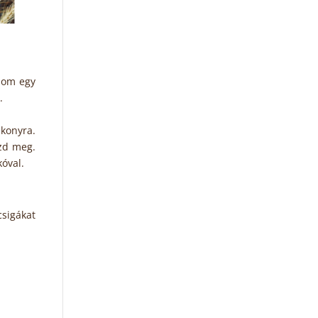
alom egy
.
ékonyra.
szd meg.
óval.
csigákat