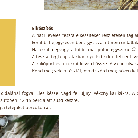
Elkészítés
A házi leveles tészta elkészítését részletesen tagl
korábbi bejegyzésemben, így azzal itt nem úntatlak
Ha azzal megvagy, a többi, már pofon egyszerű. 🙂
A tésztát téglalap alakban nyújtsd ki kb. fél centi v
A kakóport és a cukrot keverd össze. A vajad olva
Kend meg vele a tésztát, majd szórd meg bőven kak
 oldalánál fogva. Éles késsel vágd fel ujjnyi vékony karikákra. A 
 sütőben, 12-15 perc alatt süsd készre.
 a tetejüket porcukorral.