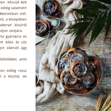
en. Készült kelt
e eddig valamiért
kkoromban volt.
sett, a közepében
ekerve”, kívülről
djon utoljára.
ta gyártásra és
ett édes és sós
gre sikerült úgy
a.
öltelékkel, amit
űen eddig rossz
l a tésztát, de