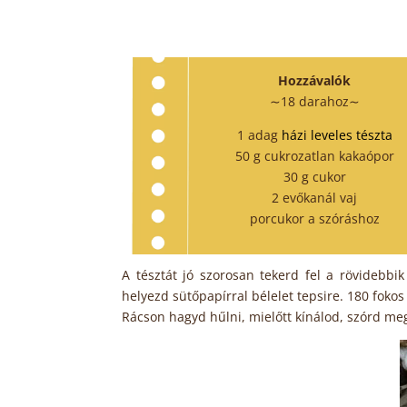
Hozzávalók
∼18 darahoz∼
1 adag
házi leveles tészta
50 g cukrozatlan kakaópor
30 g cukor
2 evőkanál vaj
porcukor a szóráshoz
A tésztát jó szorosan tekerd fel a rövidebbik
helyezd sütőpapírral bélelet tepsire. 180 fokos
Rácson hagyd hűlni, mielőtt kínálod, szórd meg