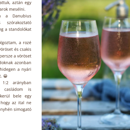
attuk, aztán egy
arok mesélni.
án a Danubius
 szórakoztató
eg a standolókat
olgoztam, a rozé
vöröset és csakis
 persze a vöröset
adoknak azonban
ghidegen a nyári
. 😀
 1:2 arányban
a casládom is
kerül bele egy
 hogy az ital ne
 enyhén simogató