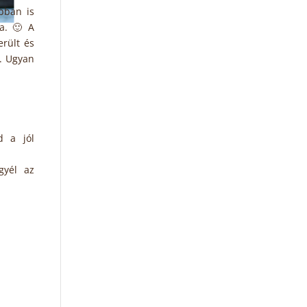
bban is
ja. 🙂 A
rült és
n. Ugyan
d a jól
gyél az