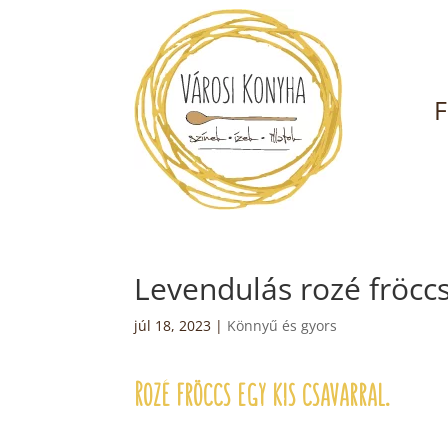
F
Levendulás rozé fröcc
júl 18, 2023
|
Könnyű és gyors
Rozé fröccs egy kis csavarral.