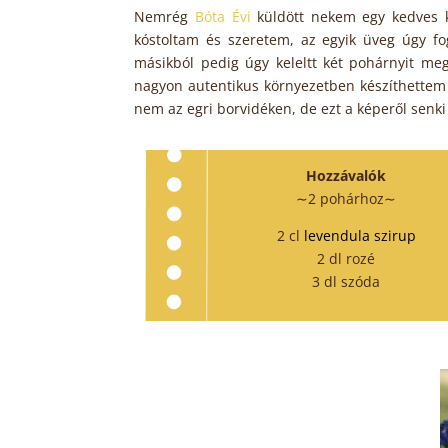
Nemrég
Bóta Évi
küldött nekem egy kedves 
kóstoltam és szeretem, az egyik üveg úgy fog
másikból pedig úgy keleltt két pohárnyit me
nagyon autentikus környezetben készíthettem 
nem az egri borvidéken, de ezt a képeről sen
Hozzávalók
∼2 pohárhoz∼
2 cl
levendula szirup
2 dl rozé
3 dl szóda