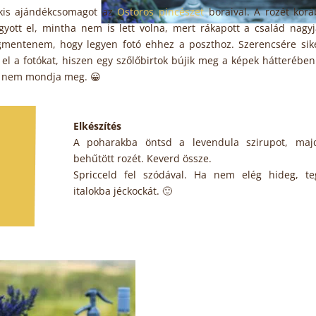
kis ajándékcsomagot az
Ostoros pincészet
boraival. A rozét korá
yott el, mintha nem is lett volna, mert rákapott a család nagy
gmentenem, hogy legyen fotó ehhez a poszthoz. Szerencsére sike
el a fotókat, hiszen egy szőlőbirtok bújik meg a képek hátterébe
ki nem mondja meg. 😀
Elkészítés
A poharakba öntsd a levendula szirupot, maj
behűtött rozét. Keverd össze.
Spricceld fel szódával. Ha nem elég hideg, te
italokba jéckockát. 🙂