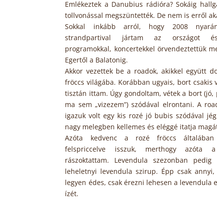
Emlékeztek a Danubius rádióra? Sokáig hallg
tollvonással megszüntették. De nem is erről ak
Sokkal inkább arról, hogy 2008 nyar
strandpartival jártam az országot és
programokkal, koncertekkel örvendeztettük m
Egertől a Balatonig.
Akkor vezettek be a roadok, akikkel együtt d
fröccs világába. Korábban ugyais, bort csakis 
tisztán ittam. Úgy gondoltam, vétek a bort (jó,
ma sem „vizezem”) szódával elrontani. A ro
igazuk volt egy kis rozé jó bubis szódával jé
nagy melegben kellemes és eléggé itatja magát
Azóta kedvenc a rozé fröccs általában
felspriccelve isszuk, merthogy azóta 
rászoktattam. Levendula szezonban pedig 
leheletnyi levendula szirup. Épp csak annyi,
legyen édes, csak érezni lehesen a levendula
ízét.