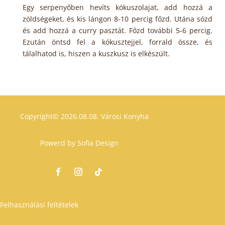
Egy serpenyőben hevíts kókuszolajat, add hozzá a
zöldségeket, és kis lángon 8-10 percig főzd. Utána sózd
és add hozzá a curry pasztát. Főzd további 5-6 percig.
Ezután öntsd fel a kókusztejjel, forrald össze, és
tálalhatod is, hiszen a kuszkusz is elkészült.
Copyright© 2026.08.08.
Városi Konyha
Powerd by
Sofia Design
Felhasználási feltételek