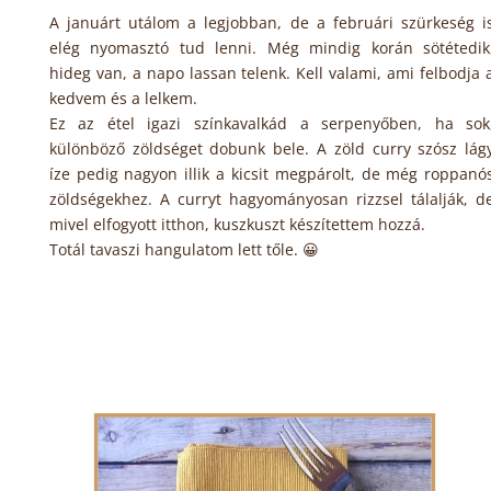
A januárt utálom a legjobban, de a februári szürkeség i
elég nyomasztó tud lenni. Még mindig korán sötétedik
hideg van, a napo lassan telenk. Kell valami, ami felbodja 
kedvem és a lelkem.
Ez az étel igazi színkavalkád a serpenyőben, ha sok
különböző zöldséget dobunk bele. A zöld curry szósz lág
íze pedig nagyon illik a kicsit megpárolt, de még roppanó
zöldségekhez. A curryt hagyományosan rizzsel tálalják, d
mivel elfogyott itthon, kuszkuszt készítettem hozzá.
Totál tavaszi hangulatom lett tőle. 😀