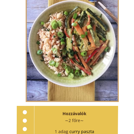
Hozzávalók
∼2 főre∼
1 adag
curry paszta