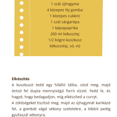
1 szál újhagyma
4 közepes fej gomba
1 közepes cukkini
1 szál sárgarépa
1 kápiapaprika
200 ml kókusztej
1/2 bögre kuszkusz
kókuszolaj, só, víz
Elkészítés
A kuszkuszt tedd egy hőálló tálba, sózd meg, majd
öntsd fel dupla mennyiségű forró vízzel. Fedd le, és
hagyd, hogy bedagadjon, míg elkészíted a curryt.
A zöldségeket tiszítsd meg, majd az újhagymát karikázd
fel, a gombát vágd vékony szeletekre, a többit pedig
gyufaszál vékonyra.