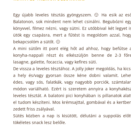
Egy újabb leveles tésztás gyöngyszem. 🙂 Ha esik az es
Balatonon, sok mindent nem lehet csinálni. Begubózni eg
könyvvel, filmez nézni, vagy sütni. Ez utóbbival két legyet i
ütök egy csapásra, mert a fűtést is megoldom azzal, hog
bekapcsolóm a sütőt. 🙂
A mini sütőm itt pont elég hőt ad ahhoz, hogy befűtse 
konyha-nappali részt és elkészüljön benne de 2-3 főr
lasagne, galette, focaccia, vagy kefires süti.
De vissza a leveles tésztához. A jolly joker megoldás, ha kics
a hely és/vagy gyorsan össze kéne dobni valamit. Lehe
édes, vagy sós, falatkák, vagy nagyobb porciók, számtala
módon variálható. Ezért is szeretem annyira a konyhakés
leveles tésztát. A balatoni pici konyhában is pillanatok alat
el tudom készíteni. Mos krémsajttal, gombával és a kertbe
zedett friss zsályával.
Sütés közben a nap is kisütött, délutáni a suppolás előt
tökéletes snack lesz belőle.