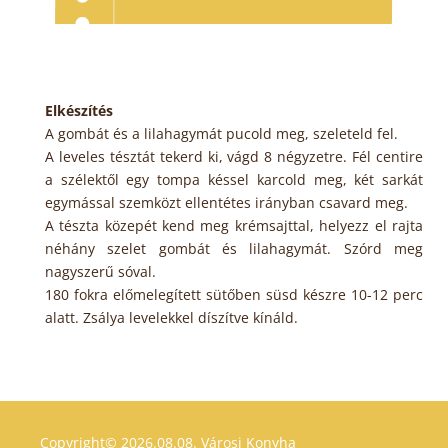
Elkészítés
A gombát és a lilahagymát pucold meg, szeleteld fel.
A leveles tésztát tekerd ki, vágd 8 négyzetre. Fél centire
a szélektől egy tompa késsel karcold meg, két sarkát
egymással szemközt ellentétes irányban csavard meg.
A tészta közepét kend meg krémsajttal, helyezz el rajta
néhány szelet gombát és lilahagymát. Szórd meg
nagyszerű sóval.
180 fokra előmelegített sütőben süsd készre 10-12 perc
alatt. Zsálya levelekkel díszítve kínáld.
Copyright© 2026.08.08.
Városi Konyha