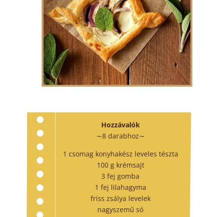
Hozzávalók
∼8 darabhoz∼
1 csomag konyhakész leveles tészta
100 g krémsajt
3 fej gomba
1 fej lilahagyma
friss zsálya levelek
nagyszemű só