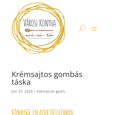
Krémsajtos gombás
táska
jún 27, 2024
|
Könnyű és gyors
Könnyű falatok délutánra.