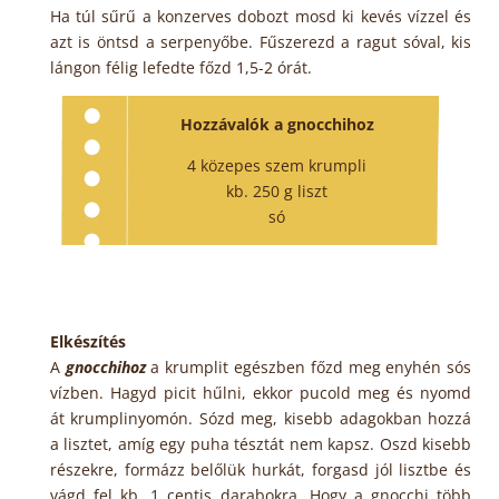
Ha túl sűrű a konzerves dobozt mosd ki kevés vízzel és
azt is öntsd a serpenyőbe. Fűszerezd a ragut sóval, kis
lángon félig lefedte főzd 1,5-2 órát.
Hozzávalók a gnocchihoz
4 közepes szem krumpli
kb. 250 g liszt
só
Elkészítés
A
gnocchihoz
a krumplit egészben főzd meg enyhén sós
vízben. Hagyd picit hűlni, ekkor pucold meg és nyomd
át krumplinyomón. Sózd meg, kisebb adagokban hozzá
a lisztet, amíg egy puha tésztát nem kapsz. Oszd kisebb
részekre, formázz belőlük hurkát, forgasd jól lisztbe és
vágd fel kb. 1 centis darabokra. Hogy a gnocchi több