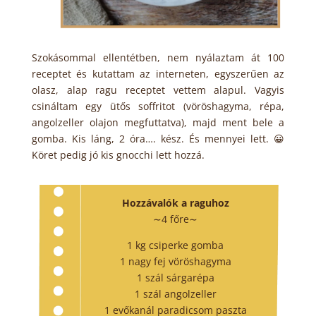
Szokásommal ellentétben, nem nyálaztam át 100
receptet és kutattam az interneten, egyszerűen az
olasz, alap ragu receptet vettem alapul. Vagyis
csináltam egy ütős soffritot (vöröshagyma, répa,
angolzeller olajon megfuttatva), majd ment bele a
gomba. Kis láng, 2 óra…. kész. És mennyei lett. 😀
Köret pedig jó kis gnocchi lett hozzá.
Hozzávalók a raguhoz
∼4 főre∼
1 kg csiperke gomba
1 nagy fej vöröshagyma
1 szál sárgarépa
1 szál angolzeller
1 evőkanál paradicsom paszta