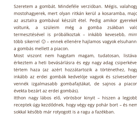
Szeretem a gombát. Mindeféle verzióban. Mégis, valahog
mostohagyerek, mert olyan ritkán kerül a kosaramba, maj
az asztalra gombával készült étel. Pedig amikor gyereke
voltunk, a szüleim még a gomba zsákban val
termesztésével is próbálkoztak – inkább kevesebb, min
több sikerrel 🙂 – ennek ellenére hajlamos vagyok elsuhann
a gombás mellett a piacon.
Most viszont nem hagytam magam, tudatosan, listáva
érkeztem a heti bevásárlásra és egy nagy adag csiperkéve
tértem haza (az azért hozzátartozik a történethez, hog
inkább az erdei gombák kedvelóje vagyok és szívesebbe
vennék izgalmasabb gombafajtákat, de sajnos a piaco
évekta bezárt az erdei gombás).
Itthon nagy lábos elő, vörösbor kinyit – hiszen a legjob
receptek úgy kezdődnek, hogy végy egy pohár bort – és ne
sokkal később már rotyogott is a ragu a fazékban.