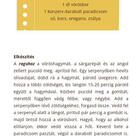
1 dl vörösbor
1 konzerv darabolt paradicsom
só, bors, oregano, zsálya
Elkészítés
A
raguhoz
a vöröshagymát, a sárgarépát és az angol
zellert pucold meg, aprítsd fel. Egy serpenyőben hevíts
olívaolajat, dobd rá a hagymát, párold üvegesre. Add
hozzá a többi zöldséget, kis lángon 15-20 percig párold
együtt a hagymával. Közben pucold meg a gombát,
mérettől függően vádg félbe, vagy négybe. Add a
serpenyőben lévő zöldségekhez, forgasd össze. Vedd fel
a serpenyő alatt a lángot, pirítsd pár percig a gombát is,
majd öntsd hozzá a vörösbort. Hagyd, hogy az alkohol
elillanjon, ekkor vedd vissza a hőt. Keverd bele a
paradicsom pasztát, végül a darabolt paradicsomot is.