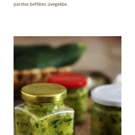
párolva befőttes üvegekbe.