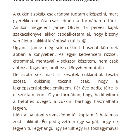
A cukkinit sokáig csak rántva tudtam elképzelni, mert
gyerekkorom óta csak ebben a formában ettünk.
Amikor megjelent Jamie Oliver 15 perves kaják
szakácskönyve, akkor csodálkoztam el, hogy bizony
van élet a cukkini kirántásán túl is. 😀
Ugyanis Jamie elég sok cukkinit használ köretnek
abban a könyvében. Az egyik kedvencem rizzsel,
citrommal, mentával – sokszor készítem, nem csak
ahhoz a fogáshoz, amihez a könyvben mutatja.
De azóta sok mást is készítek cukkiniből: tészta
szószt, cukkinis tócsnit, csak, hogy a
legnépszerűbbeket említsem. Pár éve pedig télre is
el szoktam tenni. Olyan formában, hogy, ha kinyitom
a befőttes üveget, a cukkini bárhogy használható
legyen.
Idén a balatoni szomszédomtól kaptam 3 hatalmas
zöld cukkinit. Én pedig vettem egy sárgát, hogy ne
legyen túl egyhangú, így került egy kis fokhagymával