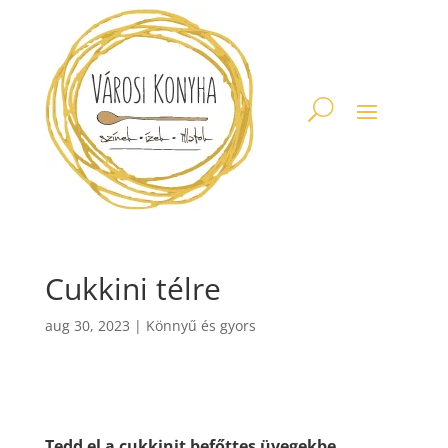
Cukkini télre
aug 30, 2023
|
Könnyű és gyors
Tedd el a cukkinit befőttes üvegekbe.