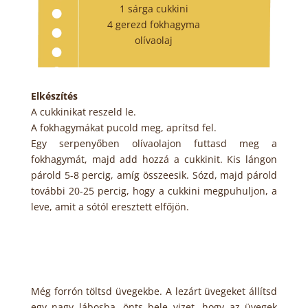
1 sárga cukkini
4 gerezd fokhagyma
olívaolaj
Elkészítés
A cukkinikat reszeld le.
A fokhagymákat pucold meg, aprítsd fel.
Egy serpenyőben olívaolajon futtasd meg a
fokhagymát, majd add hozzá a cukkinit. Kis lángon
párold 5-8 percig, amíg összeesik. Sózd, majd párold
további 20-25 percig, hogy a cukkini megpuhuljon, a
leve, amit a sótól eresztett elfőjön.
Még forrón töltsd üvegekbe. A lezárt üvegeket állítsd
egy nagy lábosba, önts bele vizet, hogy az üvegek