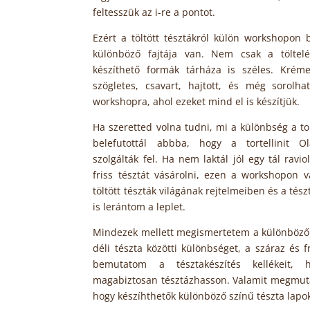
feltesszük az i-re a pontot.
Ezért a töltött tésztákról külön workshopon
különböző fajtája van. Nem csak a töltel
készíthető formák tárháza is széles. Kréme
szögletes, csavart, hajtott, és még sorol
workshopra, ahol ezeket mind el is készítjük.
Ha szeretted volna tudni, mi a különbség a tort
belefutottál abbba, hogy a tortellinit O
szolgálták fel. Ha nem laktál jól egy tál ravi
friss tésztát vásárolni, ezen a workshopon v
töltött tészták világának rejtelmeiben és a tés
is lerántom a leplet.
Mindezek mellett megismertetem a különböző tí
déli tészta közötti különbséget, a száraz és fr
bemutatom a tésztakészítés kellékeit,
magabiztosan tésztázhasson. Valamit megmuta
hogy készíhthetők különböző színű tészta lapo