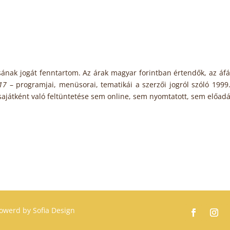
sának jogát fenntartom.
Az árak magyar forintban értendők, az áf
017
– programjai, menüsorai, tematikái a szerzői jogról szóló 1999. 
, sajátként való feltüntetése sem online, sem nyomtatott, sem el
owerd by
Sofia Design