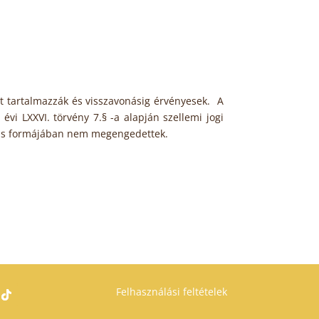
át tartalmazzák és visszavonásig érvényesek.
A
évi LXXVI. törvény 7.§ -a alapján szellemi jogi
őadás formájában nem megengedettek.
Felhasználási feltételek