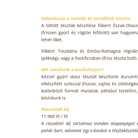
Kalandozás a raviolik és tortellinik között.
A töltött tészták készítése főként Észak-Olas
(frissen gyúrt és rögtön kifőzött) van hagyomá
lehet őket.
Főként Toszkána és Emilia-Romagna régiókra 
(pékség), vagy a Pastificioban (friss tészta bolt)
Mit csinálunk a workshopon?
Kézzel gyúrt olasz tésztát készítünk durumli
elkészített szósszal (húsos, sajtos és zöldséges
különböző formát mutatok, például tortellini
kóstolunk is.
Részvételi díj
11.900 Ft / fő
A részvételi díj tartalmaz minden alapanyagot és
pohár bort, valamint egy e-bookot a tésztakészíté