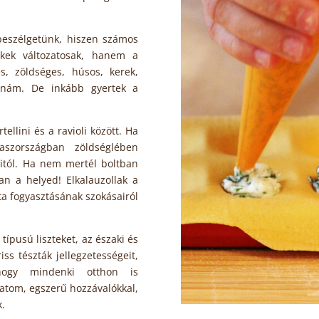
 beszélgetünk, hiszen számos
ékek változatosak, hanem a
s, zöldséges, húsos, kerek,
hatnám. De inkább gyertek a
ellini és a ravioli között. Ha
laszországban zöldséglében
olitól. Ha nem mertél boltban
an a helyed! Elkalauzollak a
zta fogyasztásának szokásairól
pusú liszteket, az északi és
iss tészták jellegzetességeit,
 hogy mindenki otthon is
tom, egszerű hozzávalókkal,
k.