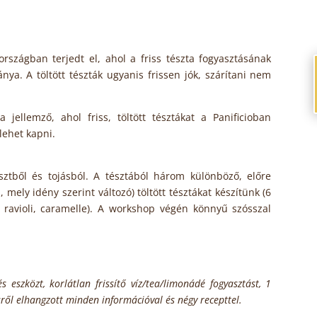
zországban terjedt el, ahol a friss tészta fogyasztásának
nya. A töltött tészták ugyanis frissen jók, szárítani nem
jellemző, ahol friss, töltött tésztákat a Panificioban
 lehet kapni.
sztből és tojásból. A tésztából három különböző, előre
, mely idény szerint változó) töltött tésztákat készítünk (6
, ravioli, caramelle). A workshop végén könnyű szósszal
 eszközt, korlátlan frissítő víz/tea/limonádé fogyasztást, 1
sről elhangzott minden információval és négy recepttel.