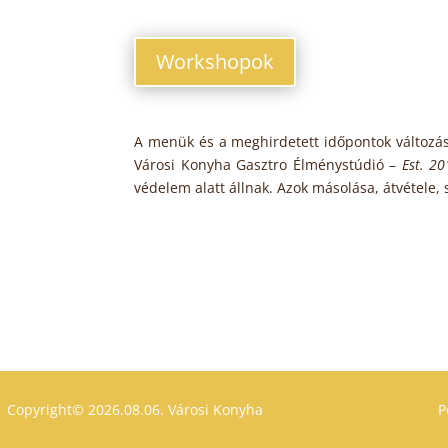
Workshopok
A menük és a meghirdetett időpontok változá
Városi Konyha Gasztro Élménystúdió –
Est. 2
védelem alatt állnak. Azok másolása, átvétele
Copyright© 2026.08.06.
Városi Konyha
P