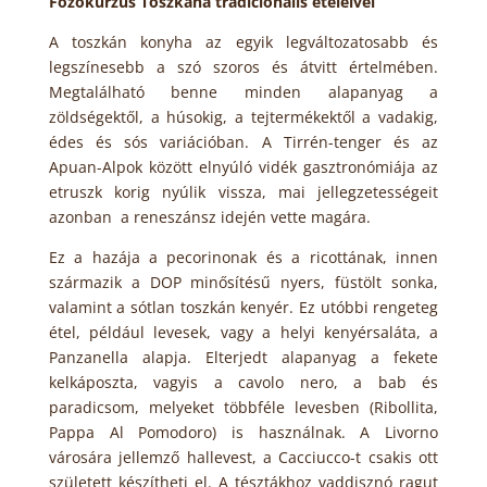
Főzőkurzus Toszkána tradicionális ételeivel
A toszkán konyha az egyik legváltozatosabb és
legszínesebb a szó szoros és átvitt értelmében.
Megtalálható benne minden alapanyag a
zöldségektől, a húsokig, a tejtermékektől a vadakig,
édes és sós variációban. A Tirrén-tenger és az
Apuan-Alpok között elnyúló vidék gasztronómiája az
etruszk korig nyúlik vissza, mai jellegzetességeit
azonban a reneszánsz idején vette magára.
Ez a hazája a pecorinonak és a ricottának, innen
származik a DOP minősítésű nyers, füstölt sonka,
valamint a sótlan toszkán kenyér. Ez utóbbi rengeteg
étel, például levesek, vagy a helyi kenyérsaláta, a
Panzanella alapja. Elterjedt alapanyag a fekete
kelkáposzta, vagyis a cavolo nero, a bab és
paradicsom, melyeket többféle levesben (Ribollita,
Pappa Al Pomodoro) is használnak. A Livorno
városára jellemző hallevest, a Cacciucco-t csakis ott
született készítheti el. A tésztákhoz vaddisznó ragut