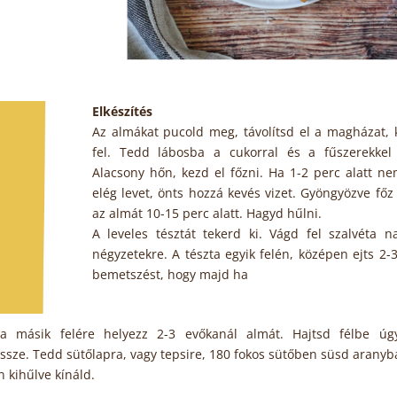
Elkészítés
Az almákat pucold meg, távolítsd el a magházat, 
fel. Tedd lábosba a cukorral és a fűszerekkel 
Alacsony hőn, kezd el főzni. Ha 1-2 perc alatt n
elég levet, önts hozzá kevés vizet. Gyöngyözve fő
az almát 10-15 perc alatt. Hagyd hűlni.
A leveles tésztát tekerd ki. Vágd fel szalvéta n
négyzetekre. A tészta egyik felén, középen ejts 2-
bemetszést, hogy majd ha
ta másik felére helyezz 2-3 evőkanál almát. Hajtsd félbe úg
ssze. Tedd sütőlapra, vagy tepsire, 180 fokos sütőben süsd aranyb
 kihűlve kínáld.