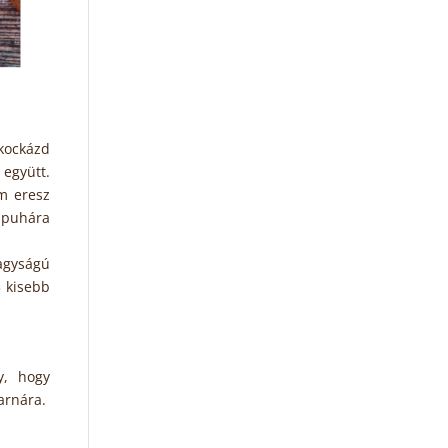
kockázd
együtt.
em eresz
z puhára
agyságú
3 kisebb
y, hogy
arnára.