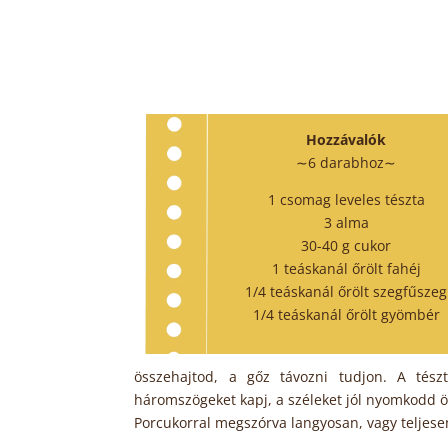
Hozzávalók
∼6 darabhoz∼
1 csomag leveles tészta
3 alma
30-40 g cukor
1 teáskanál őrölt fahéj
1/4 teáskanál őrölt szegfűszeg
1/4 teáskanál őrölt gyömbér
összehajtod, a gőz távozni tudjon. A tész
háromszögeket kapj, a széleket jól nyomkodd ö
Porcukorral megszórva langyosan, vagy teljesen