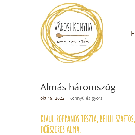
F
Almás háromszög
okt 19, 2022
|
Könnyű és gyors
Kívül roppanós tészta, belül szaftos,
fűszeres alma.