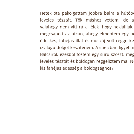
Hetek óta pakolgattam jobbra balra a hűt
leveles tésztát. Tök máshoz vettem, de a
valahogy nem vitt rá a lélek, hogy nekiálljak
megcsapott az utcán, ahogy elmentem egy pé
édeskés, fahéjas illat és muszáj volt reggelir
ízvilágú dolgot készítenem. A spejzban figyel
Balcsiról, ezekből főztem egy sűrű szószt, meg
leveles tésztát és boldogan reggeliztem ma. Ne
kis fahéjas édesség a boldogsághoz?