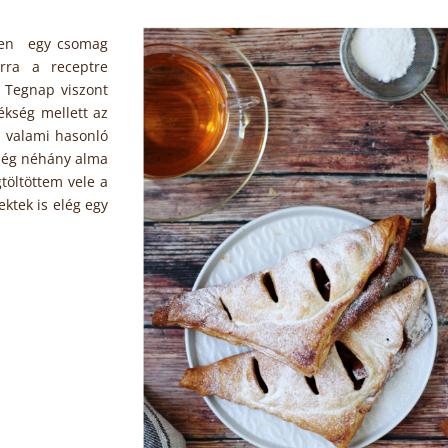
őben egy csomag
rra a receptre
. Tegnap viszont
kség mellett az
e valami hasonló
 még néhány alma
töltöttem vele a
ktek is elég egy