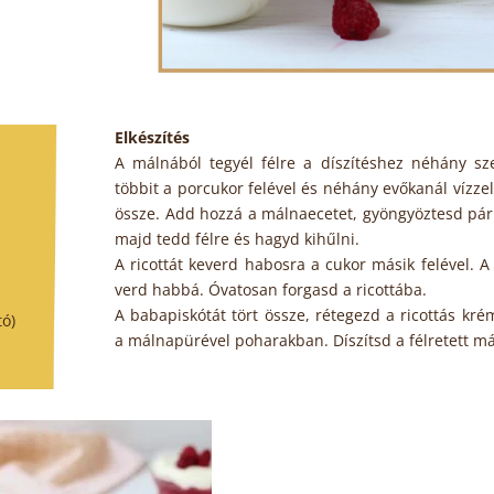
Elkészítés
A málnából tegyél félre a díszítéshez néhány sz
többit a porcukor felével és néhány evőkanál vízzel
össze. Add hozzá a málnaecetet, gyöngyöztesd pár
majd tedd félre és hagyd kihűlni.
A ricottát keverd habosra a cukor másik felével. A 
verd habbá. Óvatosan forgasd a ricottába.
A babapiskótát tört össze, rétegezd a ricottás kr
ó)
a málnapürével poharakban. Díszítsd a félretett má