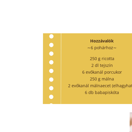
Hozzávalók
∼6 pohárhoz∼
250 g ricotta
2 dl tejszín
6 evőkanál porcukor
250 g málna
2 evőkanál málnaecet (elhagyhat
6 db babapiskóta