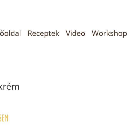
őoldal
Receptek
Video
Workshop
rkrém
 sem