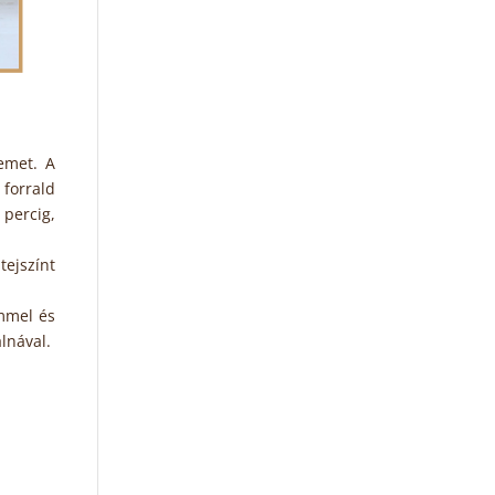
emet. A
 forrald
 percig,
tejszínt
émmel és
lnával.