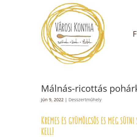
F
Málnás-ricottás pohá
jún 9, 2022
|
Desszertműhely
Krémes és gyümölcsös és még sütni
kell!