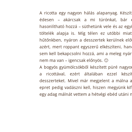
A ricotta egy nagyon hálás alapanyag. Készí
édesen – akárcsak a mi túrónkat, bár 
hasonlítható hozzá – süthetünk vele és az egyi
töltelék alapja is. Míg télen ez utóbbi mia
hűtőnkben, nyáron a desszertek kerülnek elő
azért, mert roppant egyszerű elkészíteni, ha
sem kell bekapcsolni hozzá, ami a meleg nyá
nem ma van – igencsak előnyös. 🙂
A bogyós gyümölcsökből készített püré nagyo
a ricottával, ezért általában ezzel kés
desszerteket. Mivel már megjelent a málna a
epret pedig vadászni kell, hiszen megyünk kif
egy adag málnát vettem a hétvégi ebéd utáni 