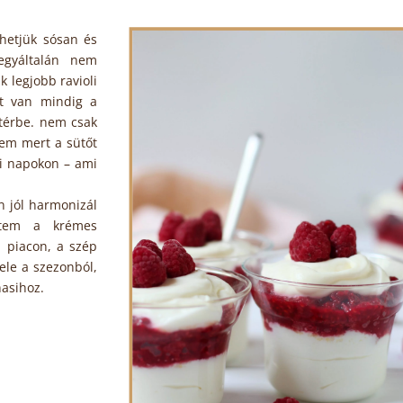
thetjük sósan és
egyáltalán nem
k legjobb ravioli
tt van mindig a
térbe. nem csak
nem mert a sütőt
ri napokon – ami
n jól harmonizál
zítem a krémes
 piacon, a szép
ele a szezonból,
nasihoz.