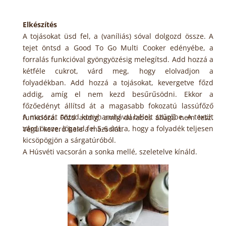
Elkészítés
A tojásokat üsd fel, a (vaníliás) sóval dolgozd össze. A
tejet öntsd a Good To Go Multi Cooker edényébe, a
forralás funkcióval gyöngyözésig melegítsd. Add hozzá a
kétféle cukrot, várd meg, hogy elolvadjon a
folyadékban.
Add hozzá a tojásokat, kevergetve főzd
addig, amíg el nem kezd besűrűsödni. Ekkor a
főzőedényt állítsd át a magasabb fokozatú lassúfőző
A masszát öntsd konyharuhával bélelt szűrőbe. A textilt
funkcióra. Főzd addig, amíg darabos állagú nem lesz.
zárd össze, lógasd fel 5-6 órára, hogy a folyadék teljesen
Végül keverd bele a mazsolát.
kicsöpögjön a sárgatúróból.
A Húsvéti vacsorán a sonka mellé, szeletelve kínáld.