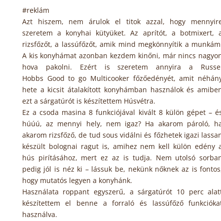
#reklám
Azt hiszem, nem árulok el titok azzal, hogy mennyir
szeretem a konyhai kütyüket. Az aprítót, a botmixert, 
rizsfőzőt, a lassúfőzőt, amik mind megkönnyítik a munkám
A kis konyhámat azonban kezdem kinőni, már nincs nagyo
hova pakolni. Ezért is szeretem annyira a Russe
Hobbs Good to go Multicooker főzőedényét, amit néhán
hete a kicsit átalakított konyhámban használok és amibe
ezt a sárgatúrót is készítettem Húsvétra.
Ez a csoda masina 8 funkciójával kivált 8 külön gépet – é
húúú, az mennyi hely, nem igaz? Ha akarom pároló, h
akarom rizsfőző, de tud sous vidálni és főzhetek igazi lassa
készült bolognai ragut is, amihez nem kell külön edény 
hús pirításához, mert ez az is tudja. Nem utolsó sorba
pedig jól is néz ki – lássuk be, nekünk nőknek az is fontos
hogy mutatós legyen a konyhánk.
Használata roppant egyszerű, a sárgatúrót 10 perc alat
készítettem el benne a forraló és lassúfőző funkcióka
használva.