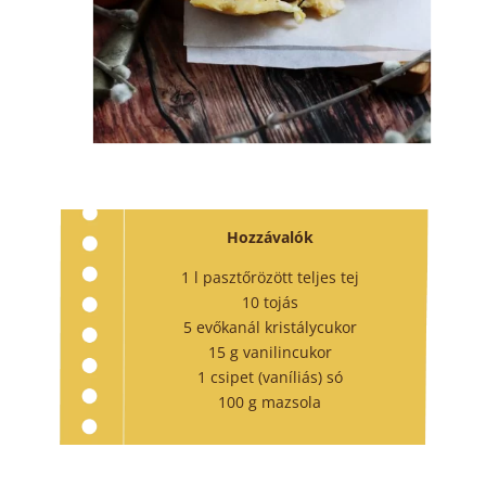
Hozzávalók
1 l pasztőrözött teljes tej
10 tojás
5 evőkanál kristálycukor
15 g vanilincukor
1 csipet (vaníliás) só
100 g mazsola