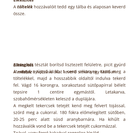
A
töltelék
hozzávalóit tedd egy tálba és alaposan keverd
össze.
A megkelt tésztát borítsd lisztezett felületre, picit gyúrd
Elkészítés
át, majd nyújtsd ki kb. 1 centi vékonyra. Kend meg a
A
mázhoz
a hozzávalókat keverd simára egy táálban.
töltelékkel, majd a hosszabbik oldaltól indulva tekerd
fel. Vágd 16 korongra, sorakoztasd sütőpapírral bélelt
tepsire 1 centire egymástól. Letakarva,
szobahőmérsékleten keleszd a duplájára.
A megkelt tekercsek tetejét kend meg felvert tojással,
szórd meg a cukorral. 180 fokra előmelegített sütőben,
20-25 perc alatt süsd aranybarnára. Ha kihűlt a
hozzávalók vond be a tekercsek tetejét cukormázzal.
Teával, vagy forró kakaóval reggelire kínáld.