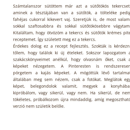
Számtalanszor sütöttem már azt a sütőtökös tekercset
aminek a tésztájában van a sütőtök, a tölteléke pedi
fahéjas cukorral kikevert vaj. Szeretjük is, de most valam
sokkal szaftosabbra és sokkal sütőtökösebbre vágytam
Kitaláltam, hogy ötvözöm a tekercs és sütőtök krémes pit
receptemet. Így született meg ez a tekercs.
Érdekes dolog ez a recept fejlesztés. Szokták is kérdezn
tőlem, hogy találok ki új ételeket. Sokszor lapozgatom 
szakácskönyveimet anélkül, hogy olvasnám őket, csak 
képeket nézegetem. A Pinteresten is rendszerese
pörgetem a kajás képeket. A mögöttük lévő tartalma
általában meg sem nézem, csak a fotókat. Meglátok eg
képet, belegondolok valamit, megyek a konyhába
kipróbálom, vagy sikerül, vagy nem. Ha sikerül, de ne
tökéletes, próbálkozom újra mindaddig, amíg megoszthat
verzió nem születik belőle.