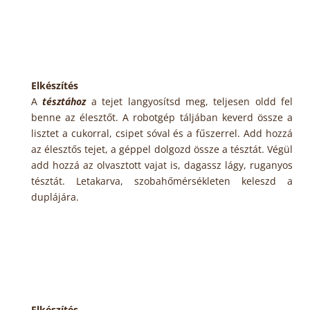
Elkészítés
A
tésztához
a tejet langyosítsd meg, teljesen oldd fel
benne az élesztőt. A robotgép táljában keverd össze a
lisztet a cukorral, csipet sóval és a fűszerrel. Add hozzá
az élesztős tejet, a géppel dolgozd össze a tésztát. Végül
add hozzá az olvasztott vajat is, dagassz lágy, ruganyos
tésztát. Letakarva, szobahőmérsékleten keleszd a
duplájára.
Elkészítés