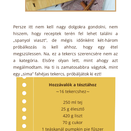
Persze itt nem kell nagy dolgokra gondolni, nem
hiszem, hogy receptek terén fel lehet találni a
„spanyol viaszt”, de mégis időnként két-három
próbálkozás is kell ahhoz, hogy egy étel
megszülessen. Na, ez a tekercs szerencsére nem az
a kategória. Elsőre olyan lett, mint ahogy azt
megálmodtam. Ha ti is zamatosabbra vágytok, mint
egy „sima” fahéjas tekercs, próbáljátok ki ezt!
Hozzávalók a tésztához
∼16 tekercshez∼
250 ml tej
25 g élesztő
420 g liszt
70 g cukor
1 teáskanál pumpkin pie
fűszer