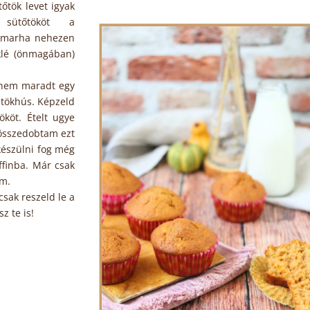
őtök levet igyak
 sütőtököt a
e marha nehezen
klé (önmagában)
anem maradt egy
 tökhús. Képzeld
ököt. Ételt ugye
 összedobtam ezt
készülni fog még
ffinba. Már csak
am.
csak reszeld le a
z te is!