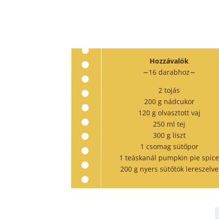
Hozzávalók
∼16 darabhoz∼
2 tojás
200 g nádcukor
120 g olvasztott vaj
250 ml tej
300 g liszt
1 csomag sütőpor
1 teáskanál pumpkin pie spic
200 g nyers sütőtök lereszelve