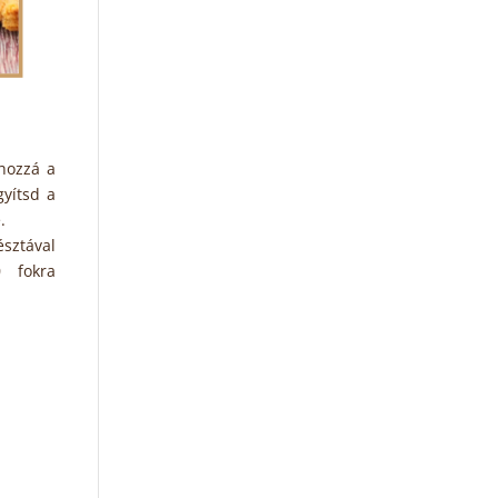
hozzá a
gyítsd a
.
észtával
0 fokra
.