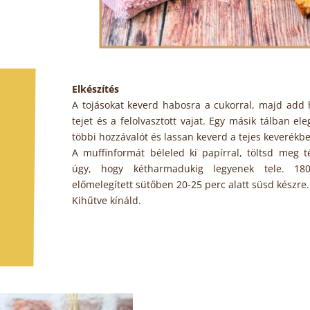
Elkészítés
A tojásokat keverd habosra a cukorral, majd add 
tejet és a felolvasztott vajat. Egy másik tálban ele
többi hozzávalót és lassan keverd a tejes keverékbe
A muffinformát béleled ki papírral, töltsd meg t
úgy, hogy kétharmadukig legyenek tele. 18
előmelegített sütőben 20-25 perc alatt süsd készre
Kihűtve kínáld.
e