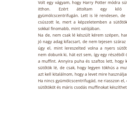
Volt egy vágyam, hogy Harry Potter módra süt
itthon. Ezért áttoltam egy kiló
gyümölcscentrifugán. Lett is lé rendesen, d
csúszott le, mert a képzeletemben a sütőtö
sokkal finomabb, mint valójában.
Na de, nem csak lé készült kérem szépen, h
jó nagy adag kifacsart, de nem tejesen száraz
úgy el, mint lereszelted volna a nyers sütőt
nem dobunk ki, hát ezt sem, így egy részéből
a muffint. Annyira puha és szaftos lett, hogy 
sütőtök lé, de csak, hogy legyen tökhús a mu
azt kell kitalálnom, hogy a levet mire használj
Ha nincs gyümölcscentrifugád, ne riasszon el, 
sütőtököt és máris csodás muffinokat készíthets