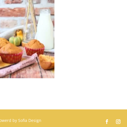
owerd by
Sofia Design