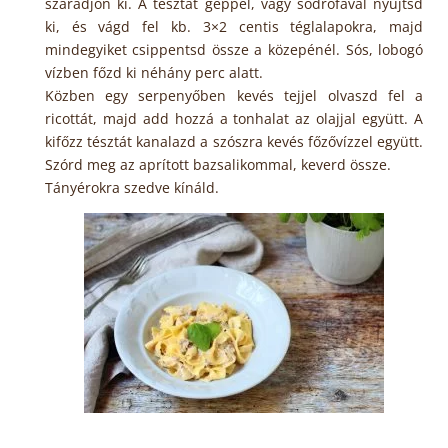
száradjon ki. A tésztát géppel, vagy sodrófával nyújtsd
ki, és vágd fel kb. 3×2 centis téglalapokra, majd
mindegyiket csippentsd össze a közepénél. Sós, lobogó
vízben főzd ki néhány perc alatt.
Közben egy serpenyőben kevés tejjel olvaszd fel a
ricottát, majd add hozzá a tonhalat az olajjal együtt. A
kifőzz tésztát kanalazd a szószra kevés főzővízzel együtt.
Szórd meg az aprított bazsalikommal, keverd össze.
Tányérokra szedve kínáld.