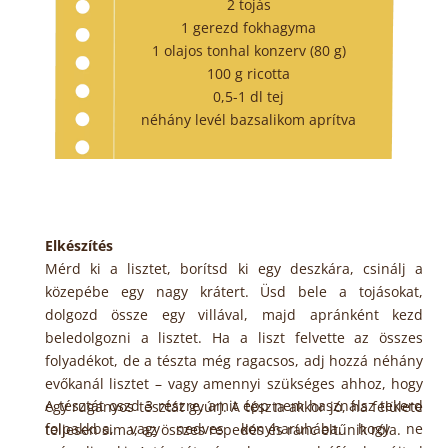
2 tojás
1 gerezd fokhagyma
1 olajos tonhal konzerv (80 g)
100 g ricotta
0,5-1 dl tej
néhány levél bazsalikom aprítva
Elkészítés
Mérd ki a lisztet, borítsd ki egy deszkára, csinálj a
közepébe egy nagy krátert. Üsd bele a tojásokat,
dolgozd össze egy villával, majd apránként kezd
beledolgozni a lisztet. Ha a liszt felvette az összes
folyadékot, de a tészta még ragacsos, adj hozzá néhány
evőkanál lisztet – vagy amennyi szükséges ahhoz, hogy
A tésztát oszd 3 részre, amit épp nem használsz tekerd
egy ruganyos tésztát gyúrj. A tészta akkor jó, ha felülete
folpakkba, vagy nedves konyharuhába, hogy ne
teljesen sima, az összes repedés és ránc eltűnik róla.