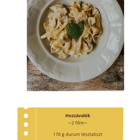
Hozzávalók
∼2 főre∼
170 g
durum tésztaliszt