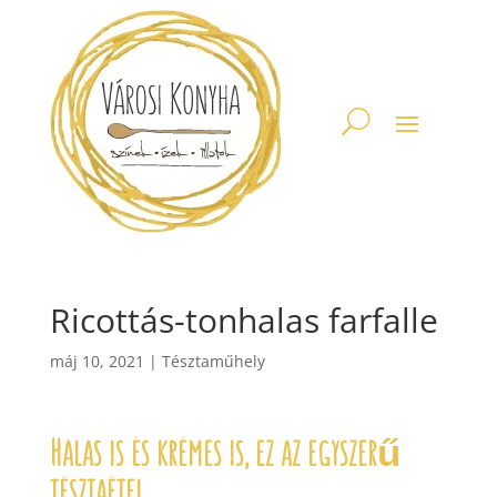
Ricottás-tonhalas farfalle
máj 10, 2021
|
Tésztaműhely
Halas is és krémes is, ez az egyszerű
tésztaétel.