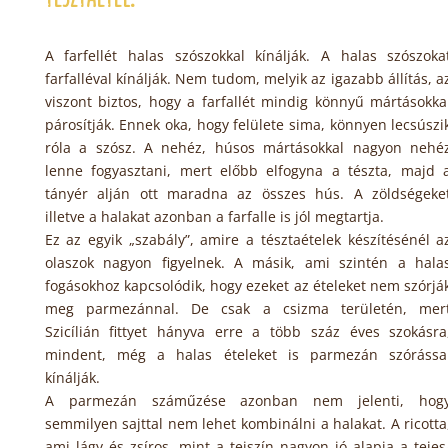
A farfellét halas szószokkal kínálják. A halas szószoka
farfalléval kínálják. Nem tudom, melyik az igazabb állítás, a
viszont biztos, hogy a farfallét mindig könnyű mártásokka
párosítják. Ennek oka, hogy felülete sima, könnyen lecsúszi
róla a szósz. A nehéz, húsos mártásokkal nagyon nehé
lenne fogyasztani, mert előbb elfogyna a tészta, majd 
tányér alján ott maradna az összes hús. A zöldségeke
illetve a halakat azonban a farfalle is jól megtartja.
Ez az egyik „szabály”, amire a tésztaételek készítésénél a
olaszok nagyon figyelnek. A másik, ami szintén a hala
fogásokhoz kapcsolódik, hogy ezeket az ételeket nem szórjá
meg parmezánnal. De csak a csizma területén, mer
Szicílián fittyet hányva erre a több száz éves szokásra
mindent, még a halas ételeket is parmezán szórássa
kínálják.
A parmezán száműzése azonban nem jelenti, hog
semmilyen sajttal nem lehet kombinálni a halakat. A ricotta
ami lágy és zsíros, mint a tejszín nagyon jó alapja a tejes