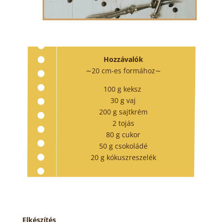
Hozzávalók
∼20 cm-es formához∼
100 g keksz
30 g vaj
200 g sajtkrém
2 tojás
80 g cukor
50 g csokoládé
20 g kókuszreszelék
Elkészítés