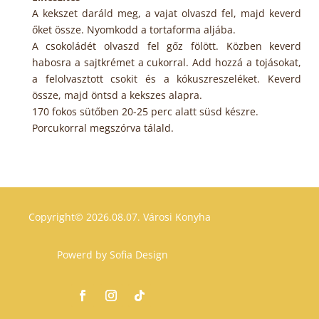
A kekszet daráld meg, a vajat olvaszd fel, majd keverd
őket össze. Nyomkodd a tortaforma aljába.
A csokoládét olvaszd fel gőz fölött. Közben keverd
habosra a sajtkrémet a cukorral. Add hozzá a tojásokat,
a felolvasztott csokit és a kókuszreszeléket. Keverd
össze, majd öntsd a kekszes alapra.
170 fokos sütőben 20-25 perc alatt süsd készre.
Porcukorral megszórva tálald.
Copyright© 2026.08.07.
Városi Konyha
Powerd by
Sofia Design