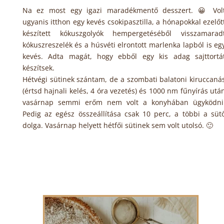
Na ez most egy igazi maradékmentő desszert. 😀 Vol
ugyanis itthon egy kevés csokipasztilla, a hónapokkal ezelőt
készített kókuszgolyók hempergetéséből visszamarad
kókuszreszelék és a húsvéti elrontott marlenka lapból is eg
kevés. Adta magát, hogy ebből egy kis adag sajttortá
készítsek.
Hétvégi sütinek szántam, de a szombati balatoni kiruccaná
(értsd hajnali kelés, 4 óra vezetés) és 1000 nm fűnyírás utá
vasárnap semmi erőm nem volt a konyhában ügyködni
Pedig az egész összeállítása csak 10 perc, a többi a süt
dolga. Vasárnap helyett hétfői sütinek sem volt utolsó. 🙂