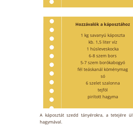
Hozzávalók a káposztához
1 kg savanyú káposzta
kb. 1,5 liter víz
1 húsleveskocka
6-8 szem bors
5-7 szem borókabogyó
fél teáskanál köménymag
só
6 szelet szalonna
tejföl
pirított hagyma
A káposztát szedd tányérokra, a tetejére ü
hagymával.