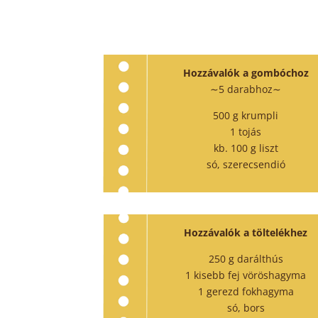
Hozzávalók a gombóchoz
∼5 darabhoz∼
500 g krumpli
1 tojás
kb. 100 g liszt
só, szerecsendió
Hozzávalók a töltelékhez
250 g darálthús
1 kisebb fej vöröshagyma
1 gerezd fokhagyma
só, bors