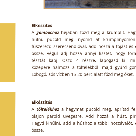
Elkészítés
A
gombóchoz
héjában főzd meg a krumplit. Hagy
hűlni, pucold meg, nyomd át krumplinyomón
fűszerezd szerecsendióval, add hozzá a tojást és
össze. Végül adj hozzá annyi lisztet, hogy for
tésztát kapj. Oszd 4 részre, lapogasd ki, mi
közepére halmozz a töltelékből, majd gyúrd go
Lobogó, sós vízben 15-20 perc alatt főzd meg őket.
Elkészítés
A
töltelékhez
a hagymát pucold meg, aprítsd fel
olajon párold üvegesre. Add hozzá a húst, pirí
Hagyd kihűlni, add a húshoz a többi hozzávalót, 
össze.