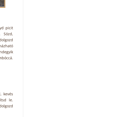
d picit
. Sózd,
 dolgozd
mázható
ndegyik
mbóccá.
, kevés
tsd le.
dolgozd