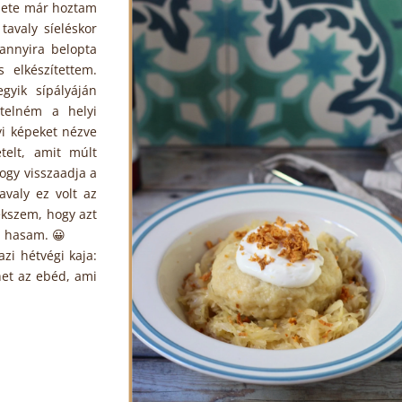
 hete már hoztam
tavaly síeléskor
annyira belopta
 elkészítettem.
gyik sípályáján
telném a helyi
yi képeket nézve
telt, amit múlt
hogy visszaadja a
avaly ez volt az
ékszem, hogy azt
 a hasam. 😀
azi hétvégi kaja:
het az ebéd, ami