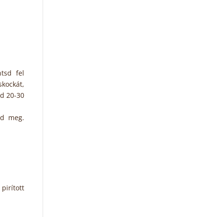
tsd fel
skockát,
zd 20-30
sd meg.
irított