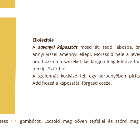
Elkészítés
A
savanyú káposztát
mosd át, tedd lábosba, ön
annyi vízzel amennyi ellepi. Morzsold bele a leve
add hozzá a fűszereket, kis lángon félig lefedve fő
percig. Szűrd le.
A szalonnát kockázd fel, egy serpenyőben pirít
Add hozzá a káposztát, forgasd össze.
ltess 1-1 gombócot. Locsold meg bőven tejföllel és szórd meg p