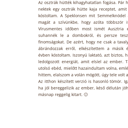
Az osztrák hütték kihagyhatatlan fogása. Pár
nektek egy osztrák hütte kaja receptet, amit 
kóstoltam. A Speklonsen mit Semmelknödel 
magát a szívünkbe, hogy azóta többször is
Vírusmentes időben most ismét Ausztria e
suhannék le a dombokról, és persze tesz
finomságokat. De azért, hogy ne csak a taval
ábrándozzak erről, elkészítettem a másik é
évben kóstoltam. Iszonyú laktató, azt biztos, 
ledolgozott energiát, amit elsíel az ember. T
utolsó ebéd, mielőtt hazaindultam volna, eml
hittem, elalszom a volán mögött, úgy tele volt
Az itthon készített verzió is hasonló tömör. Ig
ha jól bereggelizik az ember, késő délután jö
másnap reggelig kitart. 🙂