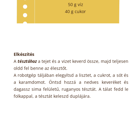
50 g víz
40 g cukor
Elkészítés
A
tésztához
a tejet és a vizet keverd össze, majd teljesen
oldd fel benne az élesztőt.
A robotgép táljában elegyítsd a lisztet, a cukrot, a sót és
a karamdomot. Öntsd hozzá a nedves keveréket és
dagassz sima felületű, ruganyos tésztát. A tálat fedd le
folkappal, a tésztát keleszd duplájára.