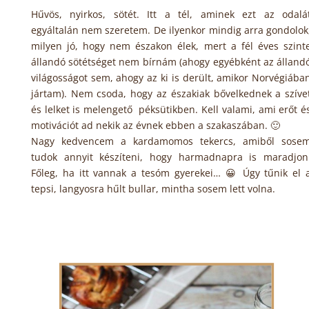
Hűvös, nyirkos, sötét. Itt a tél, aminek ezt az odalá
egyáltalán nem szeretem. De ilyenkor mindig arra gondolok
milyen jó, hogy nem északon élek, mert a fél éves szint
állandó sötétséget nem bírnám (ahogy egyébként az álland
világosságot sem, ahogy az ki is derült, amikor Norvégiába
jártam). Nem csoda, hogy az északiak bővelkednek a szíve
és lelket is melengető péksütikben. Kell valami, ami erőt é
motivációt ad nekik az évnek ebben a szakaszában. 🙂
Nagy kedvencem a kardamomos tekercs, amiből sose
tudok annyit készíteni, hogy harmadnapra is maradjon
Főleg, ha itt vannak a tesóm gyerekei… 😀 Úgy tűnik el 
tepsi, langyosra hűlt bullar, mintha sosem lett volna.