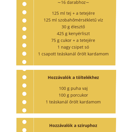
∼16 darabhoz∼
125 ml tej + a tetejére
125 ml szobahőmérsékletű víz
30 g élesztő
425 g kenyérliszt
75 g cukor + a tetejére
1 nagy csipet só
1 csapott teáskanál őrölt kardamom
Hozzávalók a töltelékhez
100 g puha vaj
100 g porcukor
1 teáskanál őrölt kardamom
Hozzávalók a sziruphoz