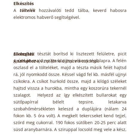
Elkészítés
A
töltelék
hozzávalóti tedd tálba, keverd habosra
elektromos habverő segítségével.
A megkelt tésztát borítsd ki lisztezett felületre, picit
Elkészítés
gyúrd át, majd nyújts ki ujjnyi vékony téglalapra. A felén
A
sziruphoz
a vizet forrald össze a cukorral.
oszlasd el a tölteléket, majd a tészta másik felét hajtsd
rá, jól nyomkodd össze. Késsel vágd fel kb. másfél ujjnyi
csíkokra. A csíkot hurkold össze, majd a kilógó széleket
hajtsd vissza a hurokba, mintha egy koszorúra tekernél
szalagot. Helyezd az így elkészített bullarokat egy
sütőpapírral bélelt tepsire, letakarva
szobahőmérsékleten keleszd a duplájára (nálam 24
fokon kb. 5 óra volt). A megkelt tekercseket kend tejjel,
szórd meg cukorral. 190 fokos sütőben 20-25 perc alatt
süsd aranybarnára. A sziruppal locsold meg vele a kész,