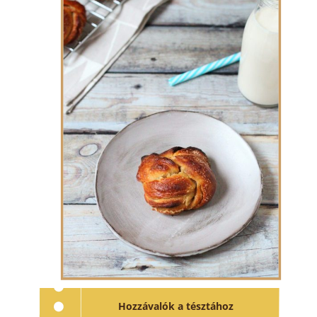
Hozzávalók a tésztához