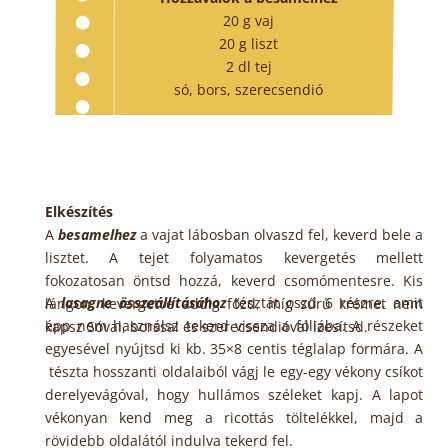
20 g vaj
20 g liszt
2 dl tej
só, bors, szerecsendió
Elkészítés
A
besamelhez
a vajat lábosban olvaszd fel, keverd bele a
lisztet. A tejet folyamatos kevergetés mellett
fokozatosan öntsd hozzá, keverd csomómentesre. Kis
A
lasagne összeállításához
tésztát oszd 6 részre, amit
lángon, kevergetve addig főzd, míg sűrű krémet nem
épp nem használsz tekerd vissza a fóliába. A részeket
kapsz Sóval, borssal és szerecsendióval ízesítsd.
egyesével nyújtsd ki kb. 35×8 centis téglalap formára. A
tészta
hosszanti oldalaiból vágj le egy-egy vékony csíkot
derelyevágóval, hogy hullámos széleket kapj. A lapot
vékonyan
kend meg a ricottás töltelékkel, majd a
rövidebb oldalától indulva tekerd fel.