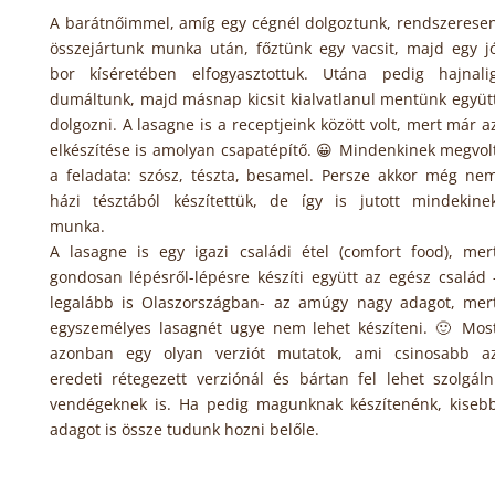
A barátnőimmel, amíg egy cégnél dolgoztunk, rendszerese
összejártunk munka után, főztünk egy vacsit, majd egy j
bor kíséretében elfogyasztottuk. Utána pedig hajnali
dumáltunk, majd másnap kicsit kialvatlanul mentünk együt
dolgozni. A lasagne is a receptjeink között volt, mert már a
elkészítése is amolyan csapatépítő. 😀 Mindenkinek megvol
a feladata: szósz, tészta, besamel. Persze akkor még ne
házi tésztából készítettük, de így is jutott mindekine
munka.
A lasagne is egy igazi családi étel (comfort food), mer
gondosan lépésről-lépésre készíti együtt az egész család 
legalább is Olaszországban- az amúgy nagy adagot, mer
egyszemélyes lasagnét ugye nem lehet készíteni. 🙂 Mos
azonban egy olyan verziót mutatok, ami csinosabb a
eredeti rétegezett verziónál és bártan fel lehet szolgáln
vendégeknek is. Ha pedig magunknak készítenénk, kiseb
adagot is össze tudunk hozni belőle.