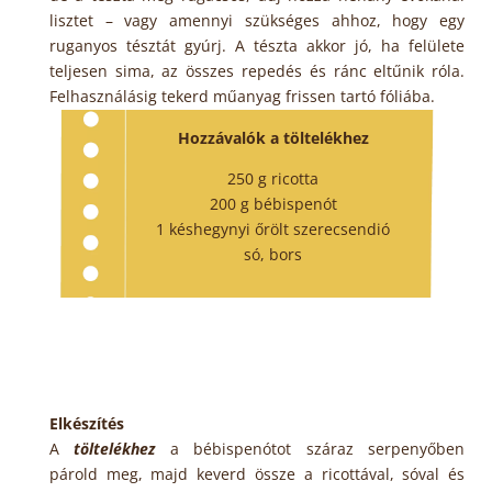
lisztet – vagy amennyi szükséges ahhoz, hogy egy
ruganyos tésztát gyúrj. A tészta akkor jó, ha felülete
teljesen sima, az összes repedés és ránc eltűnik róla.
Felhasználásig tekerd műanyag frissen tartó fóliába.
Hozzávalók a töltelékhez
250 g ricotta
200 g bébispenót
1 késhegynyi őrölt szerecsendió
só, bors
Elkészítés
A
töltelékhez
a bébispenótot száraz serpenyőben
párold meg, majd keverd össze a ricottával, sóval és