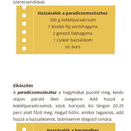
szerecsendióval.
Hozzávalók a paradicsomszószhoz
300 g koktélparadicsom
1 kisebb fej vöröshagyma
2 gerezd fokhagyma
1 csokor bazsalikom
só, bors
Elkészítés
A
paradicsomszószhoz
a hagymákat pucold meg, kevés
olajon párold őket üvegesre. Add hozzá a
koktélparadicsomot, sózd, borsozd, kis lángon 20-25
perc alatt főzd meg. Hagyd hűlni, amikor lagyanos, add
hozzá a bazsalikomot, botmixerrel dolgozd simára.
Hozzávalók a besamelhez