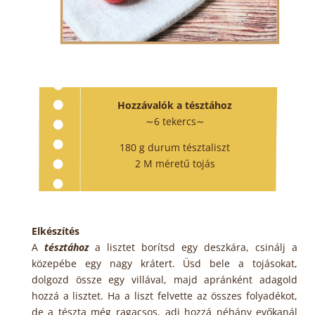
Hozzávalók a tésztához
∼6 tekercs∼
180 g
durum tésztaliszt
2 M méretű tojás
Elkészítés
A
tésztához
a lisztet borítsd egy deszkára, csinálj a
közepébe egy nagy krátert. Üsd bele a tojásokat,
dolgozd össze egy villával, majd apránként adagold
hozzá a lisztet. Ha a liszt felvette az összes folyadékot,
de a tészta még ragacsos, adj hozzá néhány evőkanál