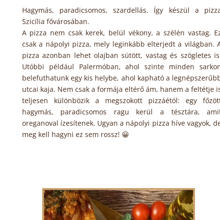
Hagymás, paradicsomos, szardellás. Így készül a pizz
Szicília fővárosában.
A pizza nem csak kerek, belül vékony, a szélén vastag. E
csak a nápolyi pizza, mely leginkább elterjedt a világban. 
pizza azonban lehet olajban sütött, vastag és szögletes is
Utóbbi például Palermóban, ahol szinte minden sarko
belefuthatunk egy kis helybe, ahol kapható a legnépszerűb
utcai kaja. Nem csak a formája eltérő ám, hanem a feltétje i
teljesen különbözik a megszokott pizzáétól: egy főzöt
hagymás, paradicsomos ragu kerül a tésztára, ami
oreganoval ízesítenek. Ugyan a nápolyi pizza híve vagyok, d
meg kell hagyni ez sem rossz! 😀