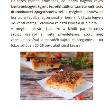
Ha főzés közben szükséges, adj hozzá nagyon kevés
Egy tepsit bélelj ki sütőpapírral, szórd meg durvára őrölt
vizet, nehogy leégjen. Ha elkészült a szósz a sajt felét
durumliszttel, vagy rétesliszttel. A megkelt pizzatésztát
keverd bele. Hagyd kihűlni.
borítsd a tepsibe, egyengesd el benne. A tészta legyen
4-5 centi vastag. Letakarva keleszd ismét a duplájára.
A megkelt pizzára halmozd a kihűlt paradicsomos
szószt, oszlasd el rajta egyenletesen. Szórd meg
zsemlemorzsával, a maradék sajttal és oreganoval. 180
fokos sütőben 20-25 perc alatt süsd készre.