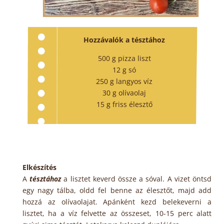
Hozzávalók a tésztához
500 g pizza liszt
12 g só
250 g langyos víz
30 g olívaolaj
15 g friss élesztő
Elkészítés
A
tésztához
a lisztet keverd össze a sóval. A vizet öntsd
egy nagy tálba, oldd fel benne az élesztőt, majd add
hozzá az olívaolajat. Apánként kezd belekeverni a
lisztet, ha a víz felvette az összeset, 10-15 perc alatt