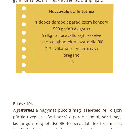
gyúrj sima tésztát. Letakarva keleszd duplájára.
Hozzávalók a feltéthez
1 doboz darabolt paradicsom konzerv
500 g vöröshagyma
5 dkg caciocavallo sajt reszelve
10 db olajban eltett szardella filé
2-3 evőkanál zsemlemorzsa
oregano
só
Elkészítés
A
feltéthez
a hagymát pucold meg, szeleteld fel, olajon
párold üvegesre. Add hozzá a paradicsomot, sózd meg,
kis lángon félig lefedve 35-40 perc alatt főzd krémesre.