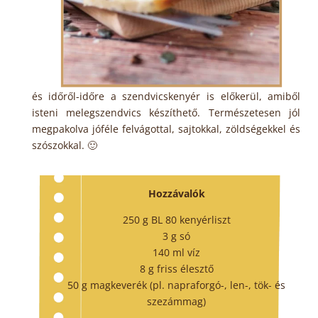
és időről-időre a szendvicskenyér is előkerül, amiből
isteni melegszendvics készíthető. Természetesen jól
megpakolva jóféle felvágottal, sajtokkal, zöldségekkel és
szószokkal. 🙂
Hozzávalók
250 g BL 80 kenyérliszt
3 g só
140 ml víz
8 g friss élesztő
50 g magkeverék (pl. napraforgó-, len-, tök- és
szezámmag)