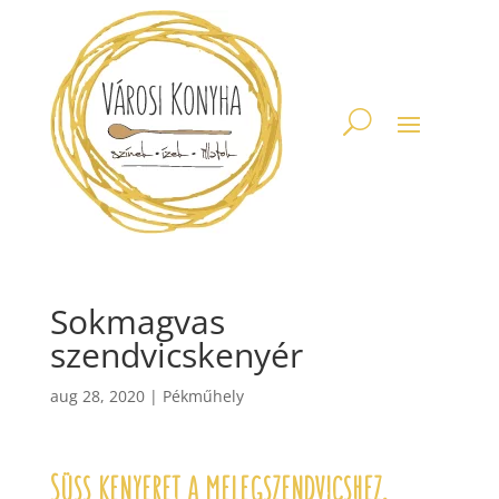
Sokmagvas
szendvicskenyér
aug 28, 2020
|
Pékműhely
Süss kenyeret a melegszendvicshez.