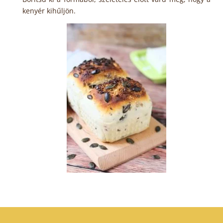
kenyér kihűljön.