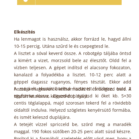
Elkészítés
Ha lenmagot is használsz, akkor forrázd le, hagyd állni
10-15 percig. Utána szűrd le és csepegtesd le.
A lisztet a sóval keverd össze. A robotgép táljába öntsd
a kimért a vizet, morzsold bele az élesztőt. Oldd fel a
vízben teljesen. A gépet indítsd el alacsony fokozaton,
kanalazd a folyadékba a lisztet. 10-12 perc alatt a
géppel dagassz ruganyos, fényes tésztát. Ekkor add
A megkelt tésztát borítsd lisztezett felületre, oszd 2
hozzá a magkeverék kétharmadát is és dolgozd bele. A
egyforma részre. Egyenként nyújtsd ki őket kb. 5×30
tésztát letakarva, keleszd duplájára.
centis téglalappá, majd szorosan tekerd fel a rövidebb
oldaltól indulva. Helyezd szögletes kenyérsütő formába,
és ismét keleszd duplájára.
A tetejét vízzel spricceld be, szórd meg a maradék
maggal. 190 fokos sütőben 20-25 perc alatt süsd készre.
Borítsd ki a formából, szeletelés előtt várd meg, hogy a