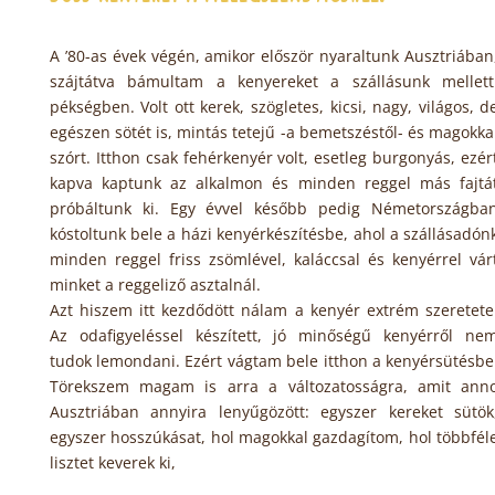
A ’80-as évek végén, amikor először nyaraltunk Ausztriában
szájtátva bámultam a kenyereket a szállásunk mellett
pékségben. Volt ott kerek, szögletes, kicsi, nagy, világos, d
egészen sötét is, mintás tetejű -a bemetszéstől- és magokka
szórt. Itthon csak fehérkenyér volt, esetleg burgonyás, ezér
kapva kaptunk az alkalmon és minden reggel más fajtá
próbáltunk ki. Egy évvel később pedig Németországba
kóstoltunk bele a házi kenyérkészítésbe, ahol a szállásadón
minden reggel friss zsömlével, kaláccsal és kenyérrel vár
minket a reggeliző asztalnál.
Azt hiszem itt kezdődött nálam a kenyér extrém szeretete
Az odafigyeléssel készített, jó minőségű kenyérről ne
tudok lemondani. Ezért vágtam bele itthon a kenyérsütésbe
Törekszem magam is arra a változatosságra, amit ann
Ausztriában annyira lenyűgözött: egyszer kereket sütök
egyszer hosszúkásat, hol magokkal gazdagítom, hol többfél
lisztet keverek ki,