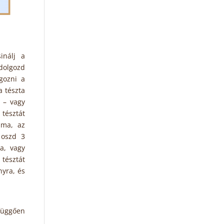
inálj a
 dolgozd
gozni a
a tészta
 – vagy
tésztát
ima, az
 oszd 3
a, vagy
tésztát
nyra, és
 függően