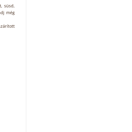
t, süsd,
 adj még
zárított