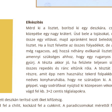
Elkészítés
Mérd ki a lisztet, borítsd ki egy deszkára, cs
közepébe egy nagy krátert. Üsd bele a tojásokat,
össze egy villával, majd apránként kezd beledol
lisztet. Ha a liszt felvette az összes folyadékot, de 
még ragacsos, adj hozzá néhány evőkanál lisztet
amennyi szükséges ahhoz, hogy egy ruganyos 
gyúrj. A tészta akkor jó, ha felülete teljesen s
összes repedés és ránc eltűnik róla. A tésztát
részre, amit épp nem használsz tekerd folpakkb
nedves konyharuhába, hogy ne száradjon ki. A 
géppel, vagy sodrófával nyújtsd ki közepesen véko
vágd fel kb. 3×2 centis téglalapokra.
tt deszkán terítsd szét őket kifőzésig.
el a chilit, kockázd fel a cukkinit. A paradicsomokat mérettől