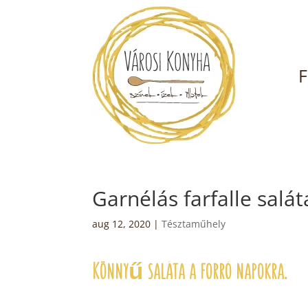
F
Garnélás farfalle salát
aug 12, 2020
|
Tésztaműhely
Könnyű saláta a forró napokra.