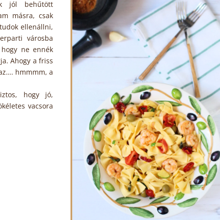
 jól behűtött
tam másra, csak
udok ellenállni,
erparti városba
, hogy ne ennék
ja. Ahogy a friss
na az…. hmmmm, a
ztos, hogy jó,
ökéletes vacsora