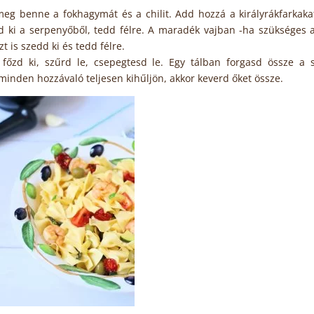
meg benne a fokhagymát és a chilit. Add hozzá a királyrákfarkaka
d ki a serpenyőből, tedd félre. A maradék vajban -ha szükséges
zt is szedd ki és tedd félre.
 főzd ki, szűrd le, csepegtesd le. Egy tálban forgasd össze a s
minden hozzávaló teljesen kihűljön, akkor keverd őket össze.