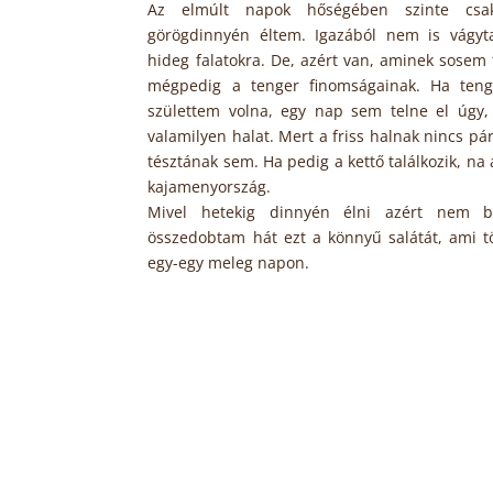
Az elmúlt napok hőségében szinte csak
görögdinnyén éltem. Igazából nem is vágy
hideg falatokra. De, azért van, aminek sosem t
mégpedig a tenger finomságainak. Ha teng
születtem volna, egy nap sem telne el úgy
valamilyen halat. Mert a friss halnak nincs pár
tésztának sem. Ha pedig a kettő találkozik, 
kajamenyország.
Mivel hetekig dinnyén élni azért nem bi
összedobtam hát ezt a könnyű salátát, ami t
egy-egy meleg napon.