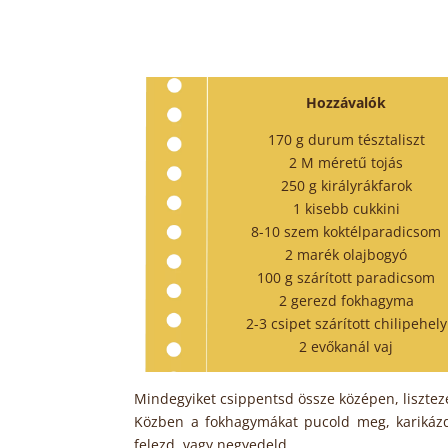
Hozzávalók
170 g durum tésztaliszt
2 M méretű tojás
250 g királyrákfarok
1 kisebb cukkini
8-10 szem koktélparadicsom
2 marék olajbogyó
100 g szárított paradicsom
2 gerezd fokhagyma
2-3 csipet szárított chilipehely
2 evőkanál vaj
Mindegyiket csippentsd össze középen, liszteze
Közben a fokhagymákat pucold meg, karikázd f
felezd, vagy negyedeld.