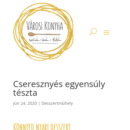
Cseresznyés egyensúly
tészta
jún 24, 2020
|
Desszertműhely
Könnyed nyári desszert.