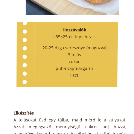
Hozzávalók
∼35×25-ös tepsihez ∼
20-25 dkg cseresznye (magozva)
3 tojás
cukor
puha vaj/margarin
liszt
Elkészítés
A tojásokat üsd egy tálba, majd mérd le a súlyukat.
Azzal megegyező mennyiségű cukrot adj hozzá,
habverővel keverd habosra. A vajból és a lisztből is mérj