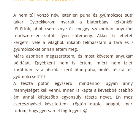
A nem túl vonzó név, istenien puha és gyümölcsös süti
takar. Gyerekkorom nyarait a biatorbágyi telkünkö
töltöttük, ahol cseresznye és meggy szezonban anyuká
rendszeresen sütött ilyen sütemény. Akkor ki lehetet
kergetni vele a világból, inkább felmásztam a fára és 
gyümölcsöket onnan ettem meg.
Mára azonban megszerettem, és most követem anyuká
példáját. Egyébként nem is értem, miért nem ízlet
korábban ez a piskóta szerű pihe-puha, omlós tészta tel
gyümölccsel?!?!?!
A tészta pofon egyszerű: mindenből ugyan anny
mennyiséget kell venni. Innen is kapta a kevésbbé csábító
ám annál kifejezőbb egyensúly tészta nevet. Én mos
cseresznyével készítettem, rögtön dupla adagot, mer
tudom, hogy gyorsan el fog fogyni. 😀