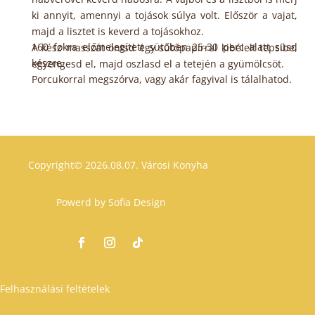
ki annyit, amennyi a tojások súlya volt. Először a vajat,
majd a lisztet is keverd a tojásokhoz.
160 fokra előmelegített sütőben 25-30 perc alatt süsd
A kész masszát öntsd egy sütőpapírral kibélelt tepsibe,
készre.
egyengesd el, majd oszlasd el a tetején a gyümölcsöt.
Porcukorral megszórva, vagy akár fagyival is tálalhatod.
Copyright© 2026.08.07.
Városi Konyha
Powerd by
Sofia Design
Felhasználási feltételek