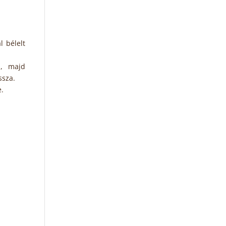
l bélelt
a, majd
ssza.
e.