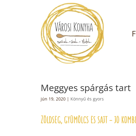
F
Meggyes spárgás tart
jún 19, 2020
|
Könnyű és gyors
Zöldség, gyümölcs és sajt – jó komb