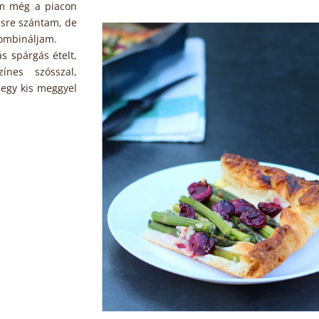
em még a piacon
ésre szántam, de
kombináljam.
s spárgás ételt,
ínes szósszal,
 egy kis meggyel