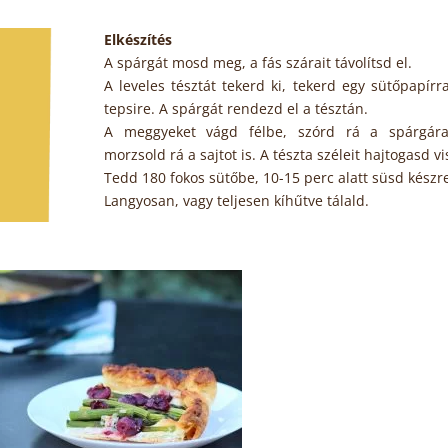
Elkészítés
A spárgát mosd meg, a fás szárait távolítsd el.
A leveles tésztát tekerd ki, tekerd egy sütőpapírra
tepsire. A spárgát rendezd el a tésztán.
A meggyeket vágd félbe, szórd rá a spárgár
morzsold rá a sajtot is. A tészta széleit hajtogasd vi
Tedd 180 fokos sütőbe, 10-15 perc alatt süsd készr
Langyosan, vagy teljesen kíhűtve tálald.