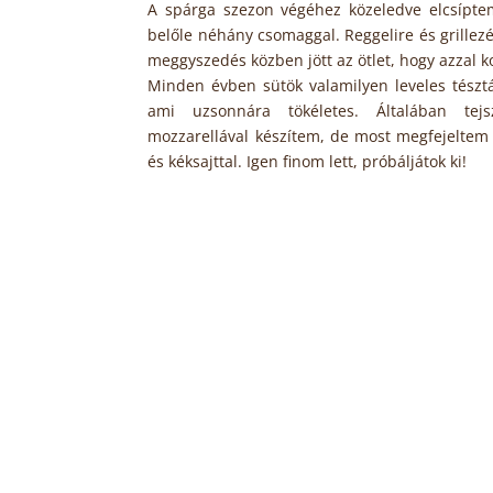
A spárga szezon végéhez közeledve elcsípt
belőle néhány csomaggal. Reggelire és grillez
meggyszedés közben jött az ötlet, hogy azzal 
Minden évben sütök valamilyen leveles tésztá
ami uzsonnára tökéletes. Általában tejsz
mozzarellával készítem, de most megfejeltem
és kéksajttal. Igen finom lett, próbáljátok ki!