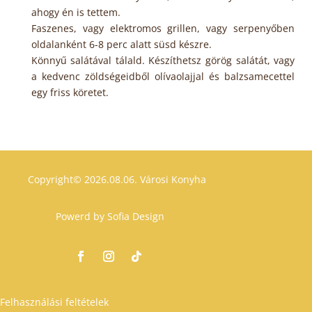
ahogy én is tettem.
Faszenes, vagy elektromos grillen, vagy serpenyőben
oldalanként 6-8 perc alatt süsd készre.
Könnyű salátával tálald. Készíthetsz görög salátát, vagy
a kedvenc zöldségeidből olívaolajjal és balzsamecettel
egy friss köretet.
Copyright© 2026.08.06.
Városi Konyha
Powerd by
Sofia Design
Felhasználási feltételek