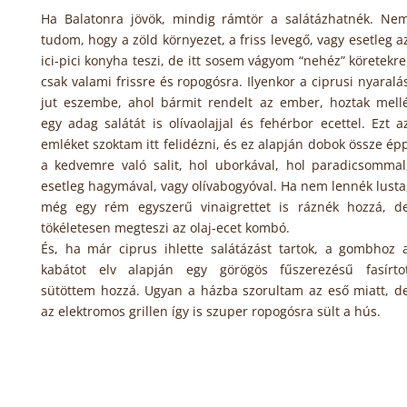
Ha Balatonra jövök, mindig rámtör a salátázhatnék. Ne
tudom, hogy a zöld környezet, a friss levegő, vagy esetleg a
ici-pici konyha teszi, de itt sosem vágyom “nehéz” köretekre
csak valami frissre és ropogósra. Ilyenkor a ciprusi nyaralá
jut eszembe, ahol bármit rendelt az ember, hoztak mell
egy adag salátát is olívaolajjal és fehérbor ecettel. Ezt a
emléket szoktam itt felidézni, és ez alapján dobok össze ép
a kedvemre való salit, hol uborkával, hol paradicsommal
esetleg hagymával, vagy olívabogyóval. Ha nem lennék lusta
még egy rém egyszerű vinaigrettet is ráznék hozzá, d
tökéletesen megteszi az olaj-ecet kombó.
És, ha már ciprus ihlette salátázást tartok, a gombhoz 
kabátot elv alapján egy görögös fűszerezésű fasírto
sütöttem hozzá. Ugyan a házba szorultam az eső miatt, d
az elektromos grillen így is szuper ropogósra sült a hús.