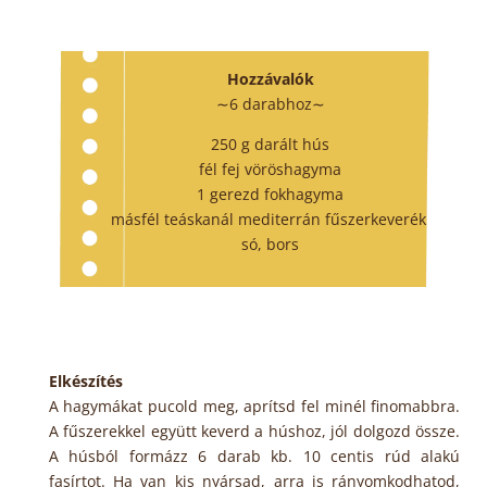
Hozzávalók
∼6 darabhoz∼
250 g darált hús
fél fej vöröshagyma
1 gerezd fokhagyma
másfél teáskanál mediterrán fűszerkeverék
só, bors
Elkészítés
A hagymákat pucold meg, aprítsd fel minél finomabbra.
A fűszerekkel együtt keverd a húshoz, jól dolgozd össze.
A húsból formázz 6 darab kb. 10 centis rúd alakú
fasírtot. Ha van kis nyársad, arra is rányomkodhatod,