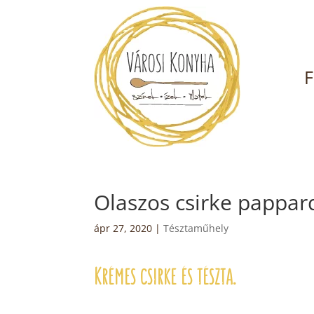
F
Olaszos csirke pappard
ápr 27, 2020
|
Tésztaműhely
Krémes csirke és tészta.