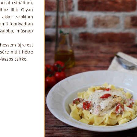
accal csináltam,
oz illik. Olyan
, akkor szoktam
 amit fonnyadtan
zalóba, másnap
íthessem újra ezt
csére múlt hétre
laszos csirke.