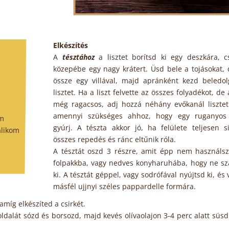
Elkészítés
A
tésztához
a lisztet borítsd ki egy deszkára, c
közepébe egy nagy krátert. Üsd bele a tojásokat,
össze egy villával, majd apránként kezd beledol
lisztet. Ha a liszt felvette az összes folyadékot, de 
még ragacsos, adj hozzá néhány evőkanál lisztet
amennyi szükséges ahhoz, hogy egy ruganyos 
om
gyúrj. A tészta akkor jó, ha felülete teljesen s
alikom
összes repedés és ránc eltűnik róla.
A tésztát oszd 3 részre, amit épp nem használsz
folpakkba, vagy nedves konyharuhába, hogy ne sz
ki. A tésztát géppel, vagy sodrófával nyújtsd ki, és 
másfél ujjnyi széles pappardelle formára.
amíg elkészíted a csirkét.
 oldalát sózd és borsozd, majd kevés olívaolajon 3-4 perc alatt süs