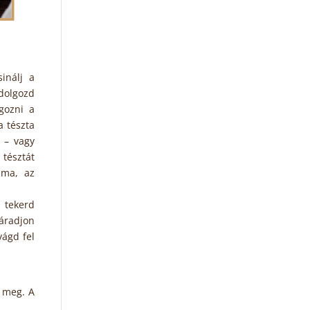
sinálj a
 dolgozd
gozni a
a tészta
 – vagy
tésztát
ima, az
 tekerd
áradjon
vágd fel
d meg. A