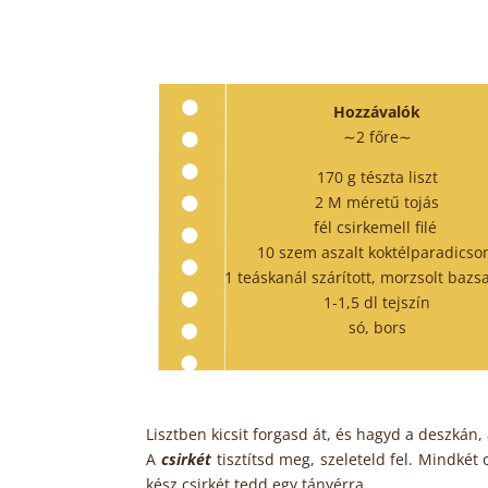
Hozzávalók
∼2 főre∼
170 g tészta liszt
2 M méretű tojás
fél csirkemell filé
10 szem aszalt koktélparadics
1 teáskanál szárított, morzsolt bazs
1-1,5 dl tejszín
só, bors
Lisztben kicsit forgasd át, és hagyd a deszkán, 
A
csirkét
tisztítsd meg, szeleteld fel. Mindkét
kész csirkét tedd egy tányérra.