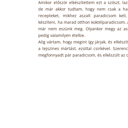
Amikor először elkészítettem ezt a szószt, laz
de már akkor tudtam, hogy nem csak a halh
recepteket, mikhez aszalt paradicsom kell
készíteni, ha marad otthon koktélparadicsom,
már nem eszünk meg. Olyankor megy az as
pedig valamilyen ételbe.
Alig vártam, hogy megint így járjak, és elkész
a tejszínes mártást, ezúttal csirkével. Szeren
megfonnyadt pár paradicsom, és elkészült az o