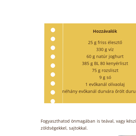
Hozzávalók
25 g friss élesztő
330 g víz
60 g natúr joghurt
385 g BL 80 kenyérliszt
75 g rozsliszt
9 g só
1 evőkanál olívaolaj
néhány evőkanál durvára őrölt duru
Fogyaszthatod önmagában is teával, vagy készít
zöldségekkel, sajtokkal.