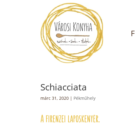
F
Schiacciata
márc 31, 2020
|
Pékműhely
A firenzei laposkenyér.