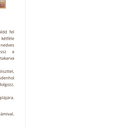
ldd fel
 kétféle
 nedves
assz a
akarva
iszttel,
ndenhol
olgozz,
plájára.
lámival,