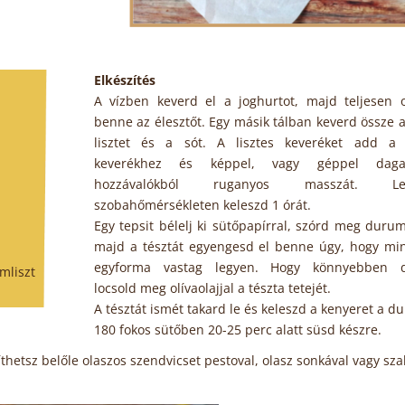
Elkészítés
A vízben keverd el a joghurtot, majd teljesen o
benne az élesztőt. Egy másik tálban keverd össze a
lisztet és a sót. A lisztes keveréket add a
keverékhez és képpel, vagy géppel dag
hozzávalókból ruganyos masszát. Let
szobahőmérsékleten keleszd 1 órát.
Egy tepsit bélelj ki sütőpapírral, szórd meg duruml
majd a tésztát egyengesd el benne úgy, hogy mi
egyforma vastag legyen. Hogy könnyebben d
mliszt
locsold meg olívaolajjal a tészta tetejét.
A tésztát ismét takard le és keleszd a kenyeret a du
180 fokos sütőben 20-25 perc alatt süsd készre.
hetsz belőle olaszos szendvicset pestoval, olasz sonkával vagy sza