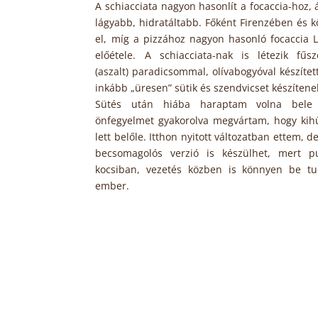
A schiacciata nagyon hasonlít a focaccia-hoz, 
lágyabb, hidratáltabb. Főként Firenzében és k
el, míg a pizzához nagyon hasonló focaccia 
előétele. A schiacciata-nak is létezik fűsz
(aszalt) paradicsommal, olívabogyóval készítet
inkább „üresen” sütik és szendvicset készítene
Sütés után hiába haraptam volna bele 
önfegyelmet gyakorolva megvártam, hogy kihű
lett belőle. Itthon nyitott változatban ettem, d
becsomagolós verzió is készülhet, mert p
kocsiban, vezetés közben is könnyen be tu
ember.