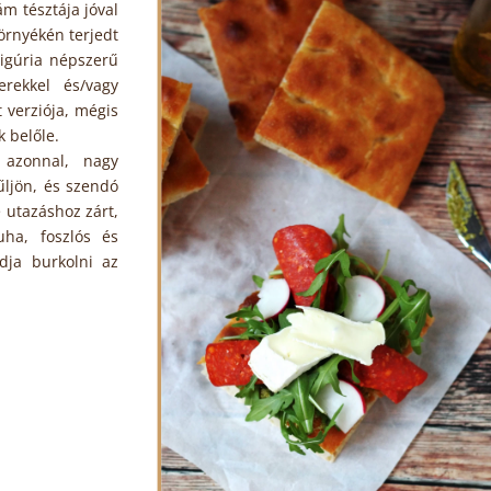
ám tésztája jóval
örnyékén terjedt
Ligúria népszerű
erekkel és/vagy
t verziója, mégis
k belőle.
azonnal, nagy
ljön, és szendó
e utazáshoz zárt,
uha, foszlós és
dja burkolni az