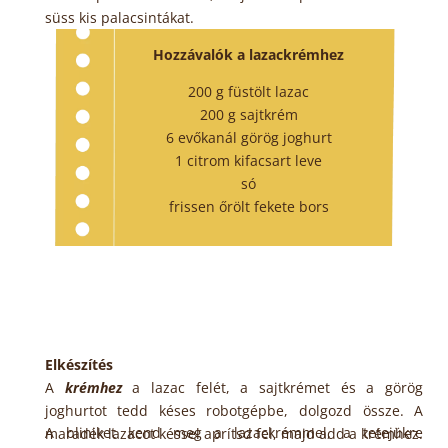
süss kis palacsintákat.
Hozzávalók a lazackrémhez
200 g füstölt lazac
200 g sajtkrém
6 evőkanál görög joghurt
1 citrom kifacsart leve
só
frissen őrölt fekete bors
Elkészítés
A
krémhez
a lazac felét, a sajtkrémet és a görög
joghurtot tedd késes robotgépbe, dolgozd össze. A
A bliniket kend meg a lazackrémmel, a tetejükre
maradék lazacot késsel aprítsd fel, majd add a krémhez.