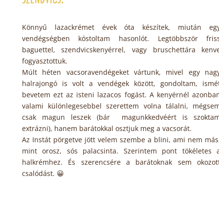
Könnyű lazackrémet évek óta készítek, miután eg
vendégségben kóstoltam hasonlót. Legtöbbször fris
baguettel, szendvicskenyérrel, vagy bruschettára kenv
fogyasztottuk.
Múlt héten vacsoravendégeket vártunk, mivel egy nag
halrajongó is volt a vendégek között, gondoltam, ismé
bevetem ezt az isteni lazacos fogást. A kenyérnél azonba
valami különlegesebbel szerettem volna tálalni, mégse
csak magun leszek (bár magunkkedvéért is szokta
extrázni), hanem barátokkal osztjuk meg a vacsorát.
Az Instát pörgetve jött velem szembe a blini, ami nem más
mint orosz, sós palacsinta. Szerintem pont tökéletes 
halkrémhez. És szerencsére a barátoknak sem okozot
csalódást. 😀