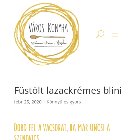
Füstölt lazackrémes blini
febr 25, 2020
|
Könnyű és gyors
Dobd fel a vacsorát, ha már uncsi a
szendvics.