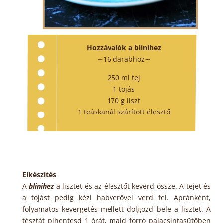
Hozzávalók a blinihez
∼16 darabhoz∼
250 ml tej
1 tojás
170 g liszt
1 teáskanál szárított élesztő
Elkészítés
A
blinihez
a lisztet és az élesztőt keverd össze. A tejet és
a tojást pedig kézi habverővel verd fel. Apránként,
folyamatos kevergetés mellett dolgozd bele a lisztet. A
tésztát pihentesd 1 órát, majd forró palacsintasütőben