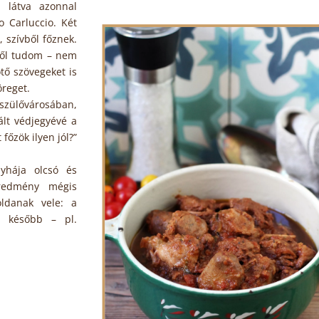
 látva azonnal
 Carluccio. Két
, szívből főznek.
lről tudom – nem
tő szövegeket is
öreget.
szülővárosában,
lt védjegyévé a
főzök ilyen jól?”
yhája olcsó és
eredmény mégis
ldanak vele: a
d később – pl.