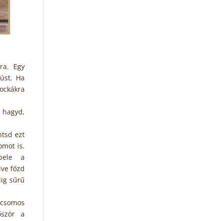
ra. Egy
húst. Ha
ockákra
 hagyd,
ntsd ezt
omot is.
bele a
dve főzd
dig sűrű
icsomos
őször a