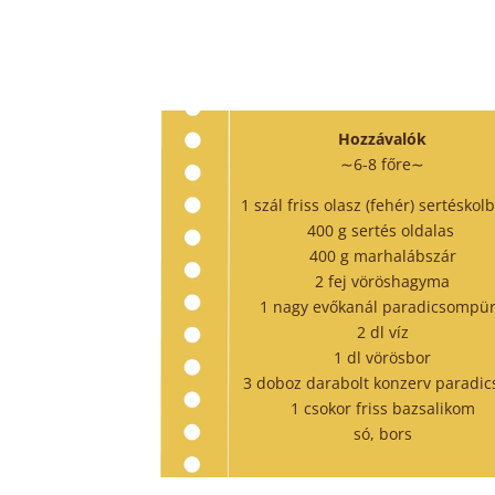
Hozzávalók
∼6-8 főre∼
1 szál friss olasz (fehér) sertésko
400 g sertés oldalas
400 g marhalábszár
2 fej vöröshagyma
1 nagy evőkanál paradicsompü
2 dl víz
1 dl vörösbor
3 doboz darabolt konzerv paradi
1 csokor friss bazsalikom
só, bors