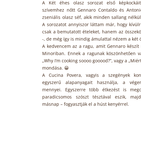
A Két éhes olasz sorozat első képkockáit
szívemhez nőtt Gennaro Contaldo és Antonio
zseniális olasz séf, akik minden sallang nélkül
A sorozatot annyiszor láttam már, hogy kívü
csak a bemutatott ételeket, hanem az összekö
-, de még így is mindig ámulattal nézem a két 
A kedvencem az a ragu, amit Gennaro készít 
Minoriban. Ennek a ragunak köszönhetően vá
„Why I’m cooking soooo gooood?”, vagy a „Miért 
mondása. 😀
A Cucina Povera, vagyis a szegények kon
egyszerű alapanyagait használja, a vég
mennyei. Egyszerre több étkezést is mego
paradicsomos szószt tésztával eszik, maj
másnap – fogyasztják el a húst kenyérrel.