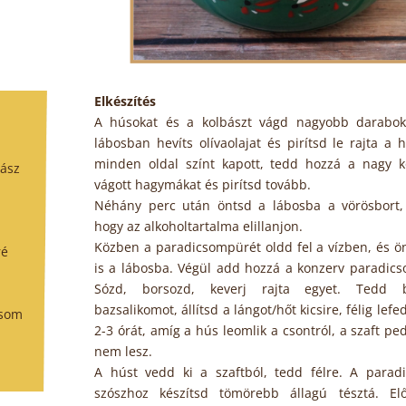
Elkészítés
A húsokat és a kolbászt vágd nagyobb darabok
lábosban hevíts olívaolajat és pirítsd le rajta a 
minden oldal színt kapott, tedd hozzá a nagy k
lbász
vágott hagymákat és pirítsd tovább.
Néhány perc után öntsd a lábosba a vörösbort,
hogy az alkoholtartalma elillanjon.
Közben a paradicsompürét oldd fel a vízben, és ö
ré
is a lábosba. Végül add hozzá a konzerv paradics
Sózd, borsozd, keverj rajta egyet. Tedd 
bazsalikomot, állítsd a lángot/hőt kicsire, félig lefe
csom
2-3 órát, amíg a hús leomlik a csontról, a szaft pe
nem lesz.
A húst vedd ki a szaftból, tedd félre. A parad
szószhoz készítsd tömörebb állagú tésztá. El