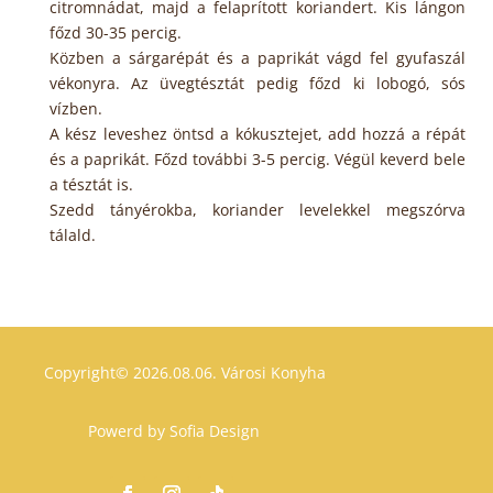
citromnádat, majd a felaprított koriandert. Kis lángon
főzd 30-35 percig.
Közben a sárgarépát és a paprikát vágd fel gyufaszál
vékonyra. Az üvegtésztát pedig főzd ki lobogó, sós
vízben.
A kész leveshez öntsd a kókusztejet, add hozzá a répát
és a paprikát. Főzd további 3-5 percig. Végül keverd bele
a tésztát is.
Szedd tányérokba, koriander levelekkel megszórva
tálald.
Copyright© 2026.08.06.
Városi Konyha
Powerd by
Sofia Design