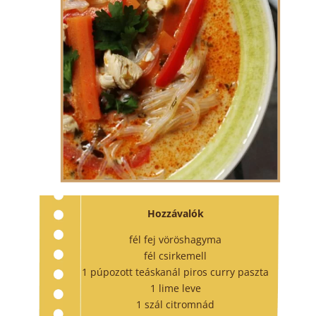
Hozzávalók
fél fej vöröshagyma
fél csirkemell
1 púpozott teáskanál piros curry paszta
1 lime leve
1 szál citromnád