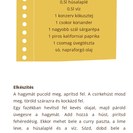
0,5l húsalaplé
0,5l víz
1 konzerv kókusztej
1 csokor koriander
1 nagyobb szál sárgarépa
1 piros kaliforniai paprika
1 csomag üvegtészta
só, napraforgó olaj
Elkészítés
A hagymát pucold meg, aprítsd fel. A csirkehúst mosd
meg, töröld szárazra és kockázd fel.
Egy fazékban hevítsd fel kevés olajat, majd párold
üvegesre a hagymát. Add hozzá a húst, pirítsd
fehéredésig. Ekkor mehet bele a curry paszta, a lime
leve, a húsalaplé és a víz. Sózd, dobd bele a