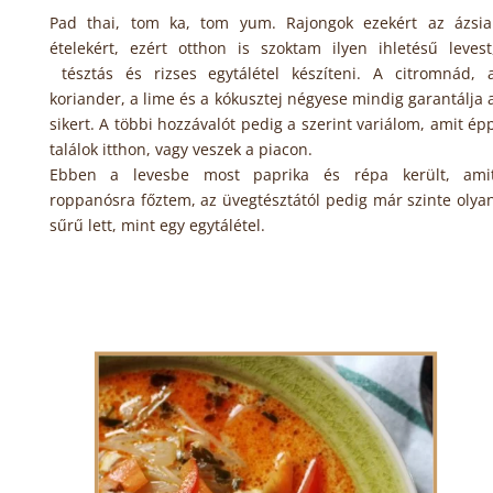
Pad thai, tom ka, tom yum. Rajongok ezekért az ázsia
ételekért, ezért otthon is szoktam ilyen ihletésű levest
tésztás és rizses egytálétel készíteni. A citromnád, 
koriander, a lime és a kókusztej négyese mindig garantálja 
sikert. A többi hozzávalót pedig a szerint variálom, amit ép
találok itthon, vagy veszek a piacon.
Ebben a levesbe most paprika és répa került, ami
roppanósra főztem, az üvegtésztától pedig már szinte olya
sűrű lett, mint egy egytálétel.