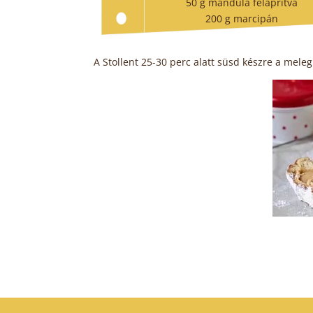
50 g mandula felaprítva
200 g marcipán
A Stollent 25-30 perc alatt süsd készre a mele