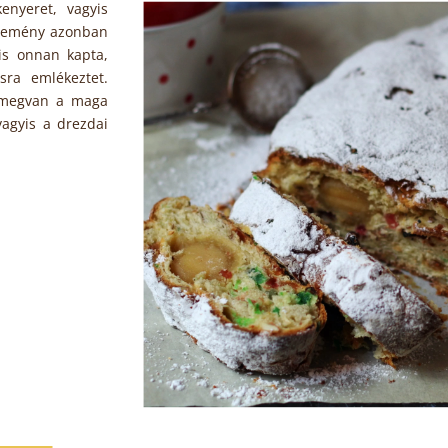
enyeret, vagyis
ütemény azonban
 is onnan kapta,
sra emlékeztet.
 megvan a maga
vagyis a drezdai