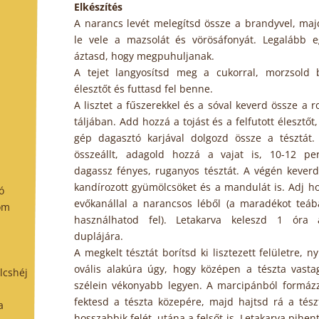
Elkészítés
A narancs levét melegítsd össze a brandyvel, maj
le vele a mazsolát és vörösáfonyát. Legalább e
áztasd, hogy megpuhuljanak.
A tejet langyosítsd meg a cukorral, morzsold 
élesztőt és futtasd fel benne.
A lisztet a fűszerekkel és a sóval keverd össze a 
táljában. Add hozzá a tojást és a felfutott élesztőt
gép dagasztó karjával dolgozd össze a tésztát.
összeállt, adagold hozzá a vajat is, 10-12 per
dagassz fényes, ruganyos tésztát. A végén keverd
kandírozott gyümölcsöket és a mandulát is. Adj h
ó
evőkanállal a narancsos léből (a maradékot teáb
mom
használhatod fel). Letakarva keleszd 1 óra 
duplájára.
A megkelt tésztát borítsd ki lisztezett felületre, ny
ovális alakúra úgy, hogy középen a tészta vasta
lcshéj
szélein vékonyabb legyen. A marcipánból formázz
fektesd a tészta közepére, majd hajtsd rá a tész
a
hosszabbik felét, utána a felsőt is. Letakarva pihen