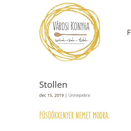
F
Stollen
dec 15, 2019
|
Ünnepekre
Püsüökkenyér német módra.