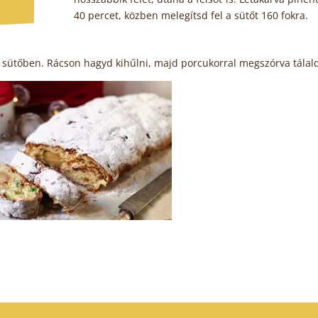
40 percet, közben melegítsd fel a sütőt 160 fokra.
g sütőben. Rácson hagyd kihűlni, majd porcukorral megszórva tálal