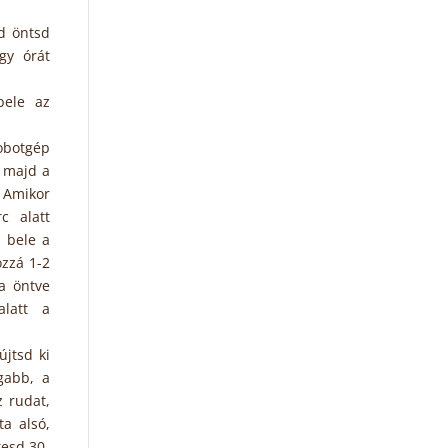
d öntsd
gy órát
bele az
robotgép
, majd a
 Amikor
c alatt
 bele a
ozzá 1-2
a öntve
alatt a
újtsd ki
gabb, a
 rudat,
ta alsó,
tesd 30-