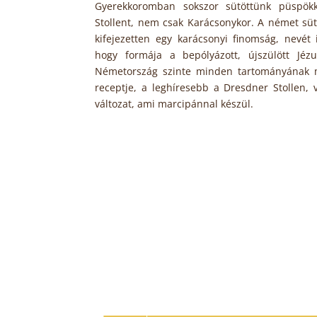
Gyerekkoromban sokszor sütöttünk püspökk
Stollent, nem csak Karácsonykor. A német s
kifejezetten egy karácsonyi finomság, nevét
hogy formája a bepólyázott, újszülött Jézu
Németország szinte minden tartományának
receptje, a leghíresebb a Dresdner Stollen, 
változat, ami marcipánnal készül.