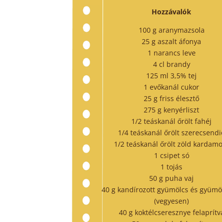
Hozzávalók
100 g aranymazsola
25 g aszalt áfonya
1 narancs leve
4 cl brandy
125 ml 3,5% tej
1 evőkanál cukor
25 g friss élesztő
275 g kenyérliszt
1/2 teáskanál őrölt fahéj
1/4 teáskanál őrölt szerecsendi
1/2 teáskanál őrölt zöld karda
1 csipet só
1 tojás
50 g puha vaj
40 g kandírozott gyümölcs és gyümö
(vegyesen)
40 g koktélcseresznye felaprítv