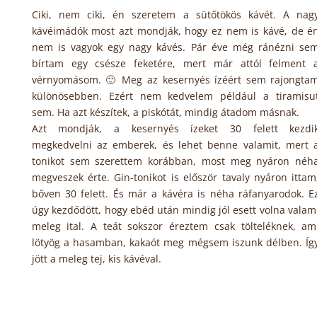
Ciki, nem ciki, én szeretem a sütőtökös kávét. A nag
kávéimádók most azt mondják, hogy ez nem is kávé, de é
nem is vagyok egy nagy kávés. Pár éve még ránézni se
bírtam egy csésze feketére, mert már attól felment 
vérnyomásom. 🙂 Meg az kesernyés ízéért sem rajongta
különösebben. Ezért nem kedvelem például a tiramisu
sem. Ha azt készítek, a piskótát, mindig átadom másnak.
Azt mondják, a kesernyés ízeket 30 felett kezdi
megkedvelni az emberek, és lehet benne valamit, mert 
tonikot sem szerettem korábban, most meg nyáron néh
megveszek érte. Gin-tonikot is először tavaly nyáron ittam
bőven 30 felett. És már a kávéra is néha ráfanyarodok. E
úgy kezdődött, hogy ebéd után mindig jól esett volna valam
meleg ital. A teát sokszor éreztem csak tölteléknek, am
lötyög a hasamban, kakaót meg mégsem iszunk délben. Íg
jött a meleg tej, kis kávéval.