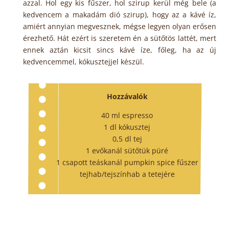
azzal. Hol egy kis fűszer, hol szirup kerül még bele (a
kedvencem a makadám dió szirup), hogy az a kávé íz,
amiért annyian megvesznek, mégse legyen olyan erősen
érezhető. Hát ezért is szeretem én a sütőtös lattét, mert
ennek aztán kicsit sincs kávé íze, főleg, ha az új
kedvencemmel, kókusztejjel készül.
Hozzávalók
40 ml espresso
1 dl kókusztej
0,5 dl tej
1 evőkanál sütőtük püré
1 csapott teáskanál pumpkin spice fűszer
tejhab/tejszínhab a tetejére