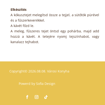
Elkészítés
A kókusztejet melegítsd össze a tejjel, a sütőtök pürével
és a fűszerkeverékkel.
A kávét főzd le.
A meleg, fűszeres tejet öntsd egy pohárba, majd add
hozzá a kávét. A tetejére nyomj tejszínhabot, vagy
kanalazz tejhabot.
Copyright© 2026.08.08.
Városi Konyha
Powerd by
Sofia Design