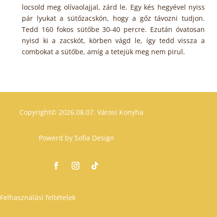
locsold meg olívaolajjal, zárd le. Egy kés hegyével nyiss
pár lyukat a sütőzacskón, hogy a gőz távozni tudjon.
Tedd 160 fokos sütőbe 30-40 percre. Ezután óvatosan
nyisd ki a zacskót, körben vágd le, így tedd vissza a
combokat a sütőbe, amíg a tetejük meg nem pirul.
Copyright© 2026.08.07.
Városi Konyha
Powerd by
Sofia Design
Felhasználási feltételek