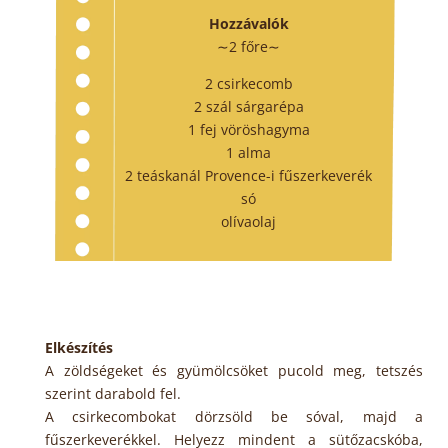
Hozzávalók
∼2 főre∼
2 csirkecomb
2 szál sárgarépa
1 fej vöröshagyma
1 alma
2 teáskanál Provence-i fűszerkeverék
só
olívaolaj
Elkészítés
A zöldségeket és gyümölcsöket pucold meg, tetszés
szerint darabold fel.
A csirkecombokat dörzsöld be sóval, majd a
fűszerkeverékkel. Helyezz mindent a sütőzacskóba,