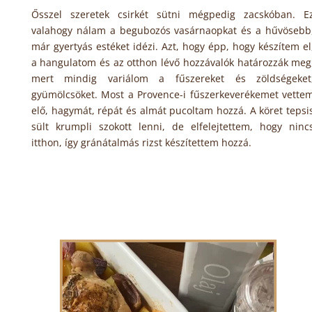
Ősszel szeretek csirkét sütni mégpedig zacskóban. E
valahogy nálam a begubozós vasárnaopkat és a hűvösebb
már gyertyás estéket idézi. Azt, hogy épp, hogy készítem el
a hangulatom és az otthon lévő hozzávalók határozzák meg
mert mindig variálom a fűszereket és zöldségeket
gyümölcsöket. Most a Provence-i fűszerkeverékemet vette
elő, hagymát, répát és almát pucoltam hozzá. A köret tepsi
sült krumpli szokott lenni, de elfelejtettem, hogy ninc
itthon, így gránátalmás rizst készítettem hozzá.