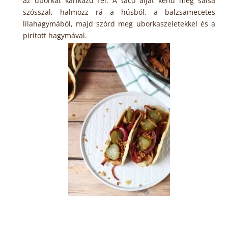
az uborkát karikázd fel. A taco alját kend meg salsa
szósszal, halmozz rá a húsból, a balzsamecetes
lilahagymából, majd szórd meg uborkaszeletekkel és a
pirított hagymával.