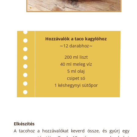
Hozzávalók a taco kagylóhoz
∼12 darabhoz∼
200 ml liszt
40 ml meleg víz
5 ml olaj
csipet só
1 késhegynyi sütőpor
Elkészítés
A tacohoz a hozzávalókat keverd össze, és gyúrj egy