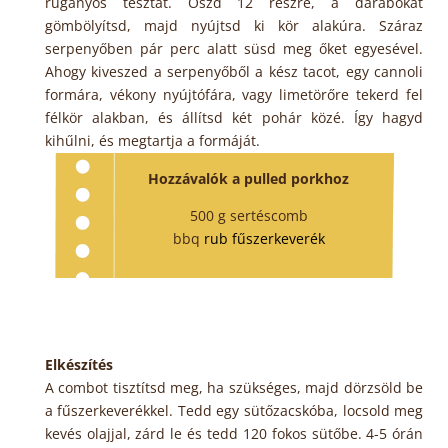
ruganyos tésztát. Oszd 12 részre, a darabokat
gömbölyítsd, majd nyújtsd ki kör alakúra. Száraz
serpenyőben pár perc alatt süsd meg őket egyesével.
Ahogy kiveszed a serpenyőből a kész tacot, egy cannoli
formára, vékony nyújtófára, vagy limetörőre tekerd fel
félkör alakban, és állítsd két pohár közé. Így hagyd
kihűlni, és megtartja a formáját.
Hozzávalók a pulled porkhoz
500 g sertéscomb
bbq
rub fűszerkeverék
Elkészítés
A combot tisztítsd meg, ha szükséges, majd dörzsöld be
a fűszerkeverékkel. Tedd egy sütőzacskóba, locsold meg
kevés olajjal, zárd le és tedd 120 fokos sütőbe. 4-5 órán