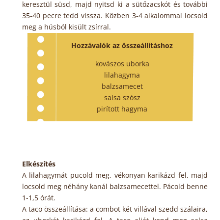
keresztül süsd, majd nyitsd ki a sütőzacskót és további
35-40 pecre tedd vissza. Közben 3-4 alkalommal locsold
meg a húsból kisült zsírral.
Hozzávalók az összeállításhoz
kovászos uborka
lilahagyma
balzsamecet
salsa szósz
pirított hagyma
Elkészítés
A lilahagymát pucold meg, vékonyan karikázd fel, majd
locsold meg néhány kanál balzsamecettel. Pácold benne
1-1,5 órát.
A taco összeállítása: a combot két villával szedd szálaira,