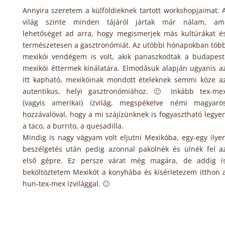
Annyira szeretem a külföldieknek tartott workshopjaimat. 
világ szinte minden tájáról jártak már nálam, am
lehetőséget ad arra, hogy megismerjek más kultúrákat é
természetesen a gasztronómiát. Az utóbbi hónapokban töb
mexikói vendégem is volt, akik panaszkodtak a budapest
mexikói éttermek kínálatára. Elmodásuk alapján ugyanis a
itt kapható, mexikóinak mondott ételeknek semmi köze a
autentikus, helyi gasztronómiához. 🙂 Inkább tex-me
(vagyis amerikai) ízvilág, megspékelve némi magyaro
hozzávalóval, hogy a mi szájízünknek is fogyasztható legye
a taco, a burrito, a quesadilla.
Mindig is nagy vágyam volt eljutni Mexikóba, egy-egy ilye
beszélgetés után pedig azonnal pakolnék és ülnék fel a
első gépre. Ez persze várat még magára, de addig i
beköltöztetem Mexikót a konyhába és kísérletezem itthon 
hun-tex-mex ízvilággal. 🙂