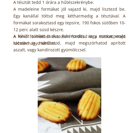
A tésztát tedd 1 órára a hűtészekrénybe.
A madeleine formákat jól vajazd ki, majd lisztezd be.
Egy kanállal töltsd meg kétharmadig a tésztával. A
formákat sorakoztasd egy tepsire, 190 fokos sütőben 10-
12 perc alatt süsd készre.
A kihűlt sütiket csokis, fehércsokis, vagy mascarponés
A forró formákból óvatosan fordítsd ki a sütiket, majd
krémbe is márthatod, majd megszórhatod aprított
rácson hagyd kihűlni.
aszalt, vagy kandírozott gyümölccsel.