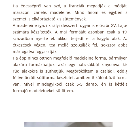
Ha édességről van szó, a franciák megadják a módját
maracon, canelé, madeleine. Mind finom és egyben 
szemet is elkápráztató kis sütemények.
A madeleine igazi királyi desszert, ugyanis először XV. Lajo
számára készítették. A mai formáját azonban csak a 19
században nyerte el, akkor terjedt el a kagyló alak. A
étkezések végén, tea mellé szolgálják fel, sokszor abb
mártogatva fogyasztják.
Ha épp nincs otthon megfelelő madeleine forma, bármilye
alakúra formázhatjuk, akár egy habzsákból kinyomva, ki
rúd alakokra is süthetjük. Megörököltem a családi, eddi
féltve őrzött sütiforma készletet, amiben 6 különböző form
van. Mivel mindegyikből csak 5-5 darab, én is kétfél
formájú madeleineket sütöttem.