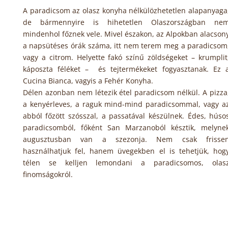
A paradicsom az olasz konyha nélkülözhetetlen alapanyaga
de bármennyire is hihetetlen Olaszországban ne
mindenhol főznek vele. Mivel északon, az Alpokban alacson
a napsütéses órák száma, itt nem terem meg a paradicsom
vagy a citrom. Helyette fakó színű zöldségeket – krumplit
káposzta féléket – és tejtermékeket fogyasztanak. Ez 
Cucina Bianca, vagyis a Fehér Konyha.
Délen azonban nem létezik étel paradicsom nélkül. A pizza
a kenyérleves, a raguk mind-mind paradicsommal, vagy a
abból főzött szósszal, a passatával készülnek. Édes, húso
paradicsomból, főként San Marzanoból késztik, melyne
augusztusban van a szezonja. Nem csak frisse
használhatjuk fel, hanem üvegekben el is tehetjük, hog
télen se kelljen lemondani a paradicsomos, olas
finomságokról.