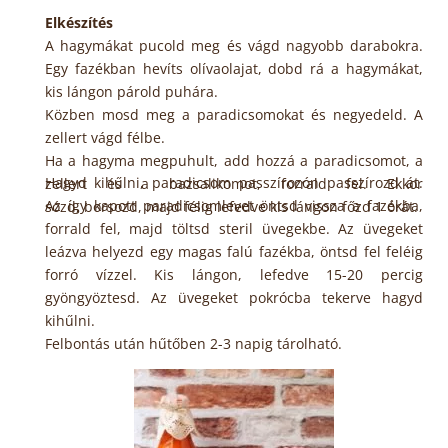
Elkészítés
A hagymákat pucold meg és vágd nagyobb darabokra.
Egy fazékban hevíts olívaolajat, dobd rá a hagymákat,
kis lángon párold puhára.
Közben mosd meg a paradicsomokat és negyedeld. A
zellert vágd félbe.
Ha a hagyma megpuhult, add hozzá a paradicsomot, a
Hagyd kihűlni, paradicsom passzírozón passzírozd át.
zellert és a bazsalikomot, forrald fel. Ekkor
Az így kapott paradicsomlevet öntsd vissza a fazékba,
sózd, borsozd, majd félig lefedve kis lángon főzd 1 órát.
forrald fel, majd töltsd steril üvegekbe. Az üvegeket
leázva helyezd egy magas falú fazékba, öntsd fel feléig
forró vízzel. Kis lángon, lefedve 15-20 percig
gyöngyöztesd. Az üvegeket pokrócba tekerve hagyd
kihűlni.
Felbontás után hűtőben 2-3 napig tárolható.