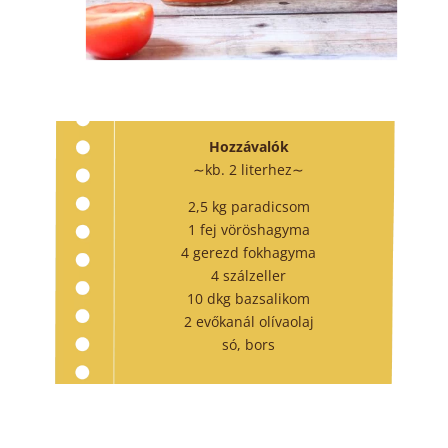
Hozzávalók
∼kb. 2 literhez∼
2,5 kg paradicsom
1 fej vöröshagyma
4 gerezd fokhagyma
4 szálzeller
10 dkg bazsalikom
2 evőkanál olívaolaj
só, bors