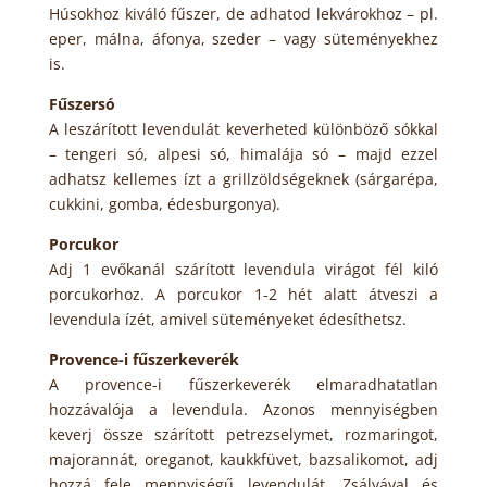
Húsokhoz kiváló fűszer, de adhatod lekvárokhoz – pl.
eper, málna, áfonya, szeder – vagy süteményekhez
is.
Fűszersó
A leszárított levendulát keverheted különböző sókkal
– tengeri só, alpesi só, himalája só – majd ezzel
adhatsz kellemes ízt a grillzöldségeknek (sárgarépa,
cukkini, gomba, édesburgonya).
Porcukor
Adj 1 evőkanál szárított levendula virágot fél kiló
porcukorhoz. A porcukor 1-2 hét alatt átveszi a
levendula ízét, amivel süteményeket édesíthetsz.
Provence-i fűszerkeverék
A provence-i fűszerkeverék elmaradhatatlan
hozzávalója a levendula. A
zonos mennyiségben
keverj össze szárított petrezselymet, rozmaringot,
majorannát, oreganot, kaukkfüvet, bazsalikomot, adj
hozzá fele mennyiségű levendulát. Zsályával és