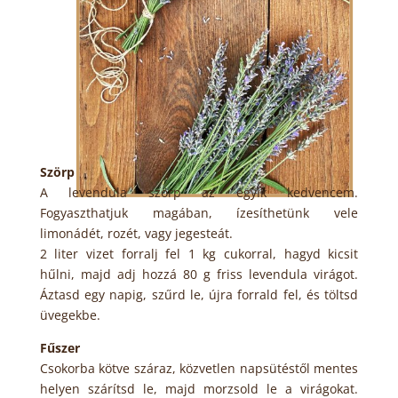
Szörp
A levendula szörp az egyik kedvencem.
Fogyaszthatjuk magában, ízesíthetünk vele
limonádét, rozét, vagy jegesteát.
2 liter vizet forralj fel 1 kg cukorral, hagyd kicsit
hűlni, majd adj hozzá 80 g friss levendula virágot.
Áztasd egy napig, szűrd le, újra forrald fel, és töltsd
üvegekbe.
Fűszer
Csokorba kötve száraz, közvetlen napsütéstől mentes
helyen szárítsd le, majd morzsold le a virágokat.