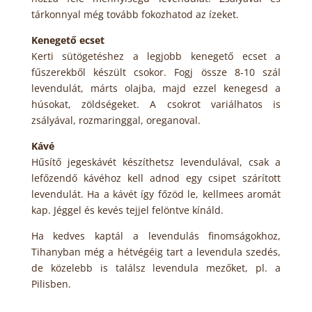
tárkonnyal még tovább fokozhatod az ízeket.
Kenegető ecset
Kerti sütögetéshez a legjobb kenegető ecset a
fűszerekből készült csokor. Fogj össze 8-10 szál
levendulát, márts olajba, majd ezzel kenegesd a
húsokat, zöldségeket. A csokrot variálhatos is
zsályával, rozmaringgal, oreganoval.
Kávé
Hűsítő jegeskávét készíthetsz levendulával, csak a
lefőzendő kávéhoz kell adnod egy csipet szárított
levendulát. Ha a kávét így főzöd le, kellmees aromát
kap. Jéggel és kevés tejjel felöntve kínáld.
Ha kedves kaptál a levendulás finomságokhoz,
Tihanyban még a hétvégéig tart a levendula szedés,
de közelebb is találsz levendula mezőket, pl. a
Pilisben.