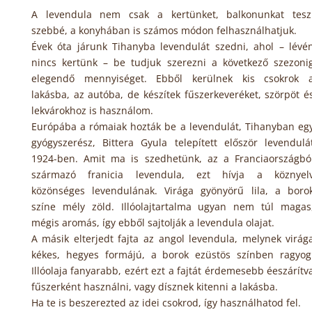
A levendula nem csak a kertünket, balkonunkat tesz
szebbé, a konyhában is számos módon felhasználhatjuk.
Évek óta járunk Tihanyba levendulát szedni, ahol – lévé
nincs kertünk – be tudjuk szerezni a következő szezoni
elegendő mennyiséget. Ebből kerülnek kis csokrok 
lakásba, az autóba, de készítek fűszerkeveréket, szörpöt é
lekvárokhoz is használom.
Európába a rómaiak hozták be a levendulát, Tihanyban eg
gyógyszerész, Bittera Gyula telepített először levendulá
1924-ben. Amit ma is szedhetünk, az a Franciaországbó
származó franicia levendula, ezt hívja a köznyel
közönséges levendulának. Virága gyönyörű lila, a boro
színe mély zöld. Illóolajtartalma ugyan nem túl magas
mégis aromás, így ebből sajtolják a levendula olajat.
A másik elterjedt fajta az angol levendula, melynek virág
kékes, hegyes formájú, a borok ezüstös színben ragyog
Illóolaja fanyarabb, ezért ezt a fajtát érdemesebb éeszárítv
fűszerként használni, vagy dísznek kitenni a lakásba.
Ha te is beszerezted az idei csokrod, így használhatod fel.