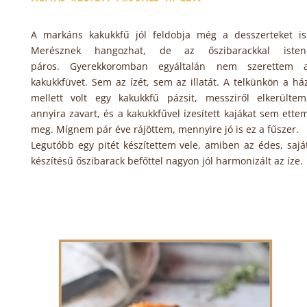
A markáns kakukkfű jól feldobja még a desszerteket is
Merésznek hangozhat, de az őszibarackkal isten
páros. Gyerekkoromban egyáltalán nem szerettem 
kakukkfüvet. Sem az ízét, sem az illatát. A telkünkön a há
mellett volt egy kakukkfű pázsit, messziről elkerültem
annyira zavart, és a kakukkfűvel ízesített kajákat sem ette
meg. Mígnem pár éve rájöttem, mennyire jó is ez a fűszer.
Legutóbb egy pitét készítettem vele, amiben az édes, sajá
készítésű őszibarack befőttel nagyon jól harmonizált az íze.