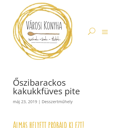
Őszibarackos
kakukkfüves pite
máj 23, 2019
|
Desszertműhely
Almás helyett próbáld ki ezt!