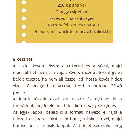
250 g puha vaj
2 nagy csipet só
kevés víz, ha szükséges
1 konzerv felezett őszibarack
fél teáskanál szárított, morzsolt kakukkfű
Elkészítés
A lisztet keverd össze a cukorral és a sóval, majd
morzsold el benne a vajat. Gyors mozdulatokkal gyúrj
belőle tésztát, ha nem áll össze, adj hozzá kevés hideg
vizet. Csomagold folpakkba, tedd a hűtőbe 30-40
percre.
A lehűlt tésztát oszd két részre és nyújtsd ki a
formádnak megfelelően – lehet kerek, vagy szögletes is.
Az egyik lappal béleld ki a formát, helyezd el rajta a
felezett öszibarackokat, szórd meg a kakukkfűvel, majd
borítsd be a másik lappal. A tetejét szurkáld meg