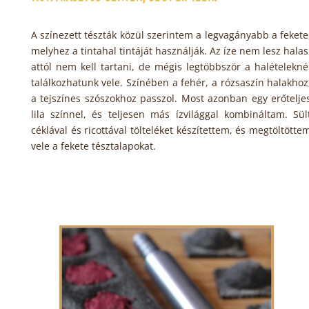
A színezett tészták közül szerintem a legvagányabb a fekete
melyhez a tintahal tintáját használják. Az íze nem lesz halas
attól nem kell tartani, de mégis legtöbbször a halételekné
találkozhatunk vele. Színében a fehér, a rózsaszín halakhoz
a tejszínes szószokhoz passzol. Most azonban egy erőtelje
lila színnel, és teljesen más ízvilággal kombináltam. Sül
céklával és ricottával tölteléket készítettem, és megtöltötte
vele a fekete tésztalapokat.