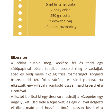
5 ml tintahal tinta
2 nagy cékla
250 g ricotta
2 evőkanál vaj
só, bors, rozmaring
Elkészítés
A céklát pucold meg, kockázd fel és tedd egy
sütőpapírral bélelt tepsibe. Locsold meg olívaolajjal,
sózd és bodj mellé 1-2 ág friss rozmaringot. Forgasd
össze, tedd 180 fokos sütőbe, és süsd puhára. Ha
elkészült, egy villával nyomkodd össze, majd keverd el a
ricottával.
A lisztet borítsd ki egy deszkára, csinálj a közepébe egy
nagy lyukat. Üsd bele a tojásokat, és egy villával dolgozd
el őket, majd add hozzá a tintát. Lassan kezd el a