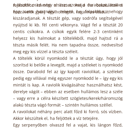
A tésztát oszd négy részre, azokat a darabokat, amiket
tojásokhoz keverni a lisztet, majd ha összeálltak a
épp nem használsz, tekerd be folpakkba, nehogy
hozzávalók gyúrj egy homogén, rugalmas tésztát.
kiszáradjanak. A tésztát gép, vagy sodrófa segítségével
nyújtsd ki kb. fél centi vékonyra. Vágd fel a tésztát 20
centis csíkokra. A csíkok egyik felére 2-3 centinként
helyezz kis halmokat a töltelékből, majd hajtsd rá a
tészta másik felét. Ha nem tapadna össze, nedvesítsd
meg egy kis vízzel a tészta széleit.
A töltelék körül nyomkodd le a tésztát úgy, hogy jól
szorítsd ki belőle a levegőt, majd a széleket is nyomkodd
össze. Darabold fel az így kapott raviolikat, a széleket
pedig egy villával még egyszer nyomkodd le – így egy kis
mintát is kap. A raviolik kivágásához használhatsz kést,
derelye vágót – ebben az esetben hullámos lesz a széle
– vagy erre a célra készített szögletes/kerek/háromszög
alakú tészta vágó formát – szintén hullámos széllel.
A ravoilokat néhány perc alatt főzd ki forró, sós vízben.
Akkor készültek el, ha feljöttek a víz tetejére.
Egy serpenyőben olvaszd fel a vajat, kis lángon főzd,