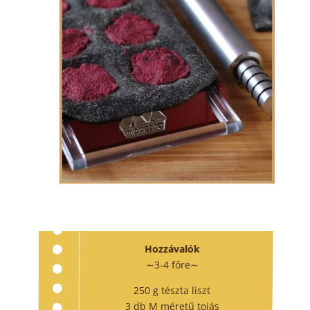
Hozzávalók
∼3-4 főre∼
250 g tészta liszt
3 db M méretű tojás