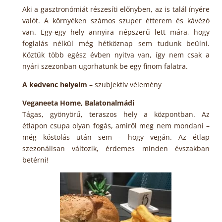
Aki a gasztronómiát részesíti előnyben, az is talál ínyére
valót. A környéken számos szuper étterem és kávézó
van. Egy-egy hely annyira népszerű lett mára, hogy
foglalás nélkül még hétköznap sem tudunk beülni.
Köztük több egész évben nyitva van, így nem csak a
nyári szezonban ugorhatunk be egy finom falatra.
A kedvenc helyeim
– szubjektív vélemény
Veganeeta Home, Balatonalmádi
Tágas, gyönyörű, teraszos hely a központban. Az
étlapon csupa olyan fogás, amiről meg nem mondani –
még kóstolás után sem – hogy vegán. Az étlap
szezonálisan változik, érdemes minden évszakban
betérni!