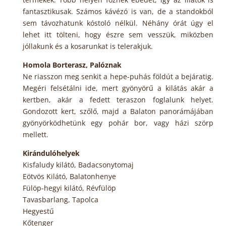
fantasztikusak. Számos kávézó is van, de a standokból
sem távozhatunk kóstoló nélkül. Néhány órát úgy el
lehet itt tölteni, hogy észre sem vesszük, miközben
jóllakunk és a kosarunkat is telerakjuk.
Homola Borterasz, Palóznak
Ne riasszon meg senkit a hepe-puhás földút a bejáratig.
Megéri felsétálni ide, mert gyönyörű a kilátás akár a
kertben, akár a fedett teraszon foglalunk helyet.
Gondozott kert, szőlő, majd a Balaton panorámájában
gyönyörködhetünk egy pohár bor, vagy házi szörp
mellett.
Kirándulóhelyek
Kisfaludy kilátó, Badacsonytomaj
Eötvös Kilátó, Balatonhenye
Fülöp-hegyi kilátó, Révfülöp
Tavasbarlang, Tapolca
Hegyestű
Kőtenger