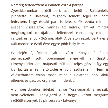
Nemrég felfedeztem a Balaton északi partját.
Gyerekkoromban a déli part, azon belül is Balatonlell
jelentette a Balatont, mígnem felnőtt fejjel fel ne
fedeztem, hogy északi part is létezik. 🙂 Azóta minde
éveben visszajárok, vannak fix helyek, amiket mindi
meglátogatok, de újakat is felfedezek, mert annyi minde
változik és fejlődik 365 nap alatt. A Balaton északi partja és 
Káli-medence évről-évre egyre jobb hely lesz!
Év elején új fejezet nyílt a Városi Konyha életében
úgynevezett soft openinggel megnyílt a Gasztr
Élménystúdió, ami májustól működik teljes gőzzel, így eg
kis lazításra és feltöltődésre volt szükségem. Nem i
választhattam volna mást, mint a Balatont, ahol aktí
pihenés és gasztro orgia vár mindenkit.
A dimbes-dombos vidéket magyar Toszkánának is nevezik
nem véletlenül. Lenyűgöző a a hegyek között megbúv
szőlőültetvények és pincészetek látványa.