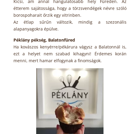
Kicsi, ám annál hangulatosabb hely Füreden. Az
étterem sajátossága, hogy a törzsvendégek névre szóló
borospoharait őrzik egy vitrinben.
Az étlap sűrűn változik, mindig a szezonális
alapanyagokra épülve.
Péklány pékség, Balatonfüred
Ha kovászos kenyérre/pékárura vágysz a Balatonnál is,
ezt a helyet nem szabad kihagyni! Érdemes korán
menni, mert hamar elfogynak a finomságok.