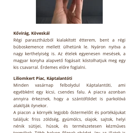
Kővirág, Köveskál
Régi parasztházból kialakított étterem, bent a régi
búboskemence mellett ülhetünk le. Nyáron nyitva a
nagy kerthelyiség is. Az ételek egyenesen mesések, a
magyar konyha alapvető fogásait kóstolhatjuk meg egy
kis csavarral. Érdemes előre foglalni.
Liliomkert Piac, Káptalantóti
Minden vasárnap felbolydul Káptalantóti, ami
egyébként egy kicsi, csendes falu. A piacra azonban
annyira érkeznek, hogy a szántóföldet is parkolóvá
alakítják ilynekor.
A piacon a környék legjobb őstermelőit és portékájukat
találjuk: friss zöldség, gyümölcs, olajok, sajtok, helyi
nénik sütijei, húsok, és természetesen kézműves
termékek. Több helyen főznek ebédet, így az illatok is