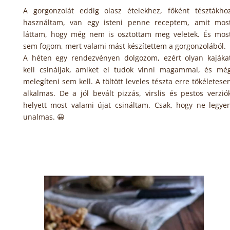
A gorgonzolát eddig olasz ételekhez, főként tésztákho
használtam, van egy isteni penne receptem, amit mos
láttam, hogy még nem is osztottam meg veletek. És mos
sem fogom, mert valami mást készítettem a gorgonzolából.
A héten egy rendezvényen dolgozom, ezért olyan kajáka
kell csináljak, amiket el tudok vinni magammal, és mé
melegíteni sem kell. A töltött leveles tészta erre tökéletese
alkalmas. De a jól bevált pizzás, virslis és pestos verzió
helyett most valami újat csináltam. Csak, hogy ne legye
unalmas. 😀