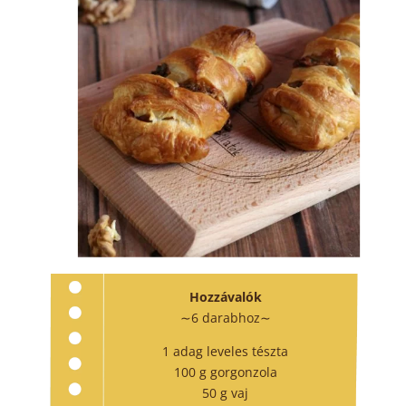
Hozzávalók
∼6 darabhoz∼
1 adag leveles tészta
100 g gorgonzola
50 g vaj