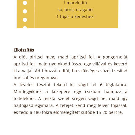
1 marék dió
só, bors, oragano
1 tojás a kenéshez
Elkészítés
A diót pirítsd meg, majd aprítsd fel. A gongornolát
aprítsd fel, majd nyomkodd össze egy villával és keverd
ki a vajjal. Add hozzá a diót, ha szükséges sózd, ízesítsd
borssal és oreganoval.
A leveles tésztát tekerd ki, vágd fel 6 téglalapra.
Mindegyiknek a közepére egy csíkban halmozz a
töltelékből. A tészta szélét srégen vágd be, majd így
hajtogasd egymára. A tetejét kend meg felver tojással,
és tedd a 180 fokra előmelegített sütőbe 15-20 percre.