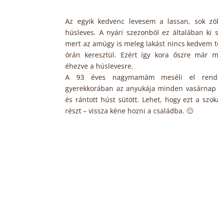
Az egyik kedvenc levesem a lassan, sok zöl
húsleves. A nyári szezonból ez általában ki 
mert az amúgy is meleg lakást nincs kedvem t
órán keresztül. Ezért így kora őszre már m
éhezve a húslevesre.
A 93 éves nagymamám meséli el rends
gyerekkorában az anyukája minden vasárnap h
és rántott húst sütött. Lehet, hogy ezt a szok
részt – vissza kéne hozni a családba. 🙂