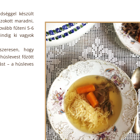
dséggel készült
szokott maradni,
ovább fűteni 5-6
indig ki vagyok
zeresen, hogy
úslevest főzött
ást – a húsleves