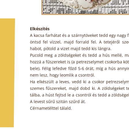
Elkészítés
A kacsa farhátat és a szárnytöveket tedd egy nagy 
öntsd fel vízzel, majd forrald fel. A tetejéről sz
habot, pótold a vizet majd tedd kis lángra.
Pucold meg a zöldségeket és tedd a hús mellé, m
hozzá a fűszereket is (a petrezselymet csokorba kö
bele). Félig lefedve főzd 5-6 órát, míg a hús anny
nem lesz, hogy leomlik a csontról.
Ha elkészült a leves, vedd ki a csokor petrezsely
szemes fűszereket, majd dobd ki. A zöldségeket t
tálba, a húst fejtsd le a csontról és tedd a zöldsége
A levest sűrű szitán szűrd át.
Cérnametélttel tálald.