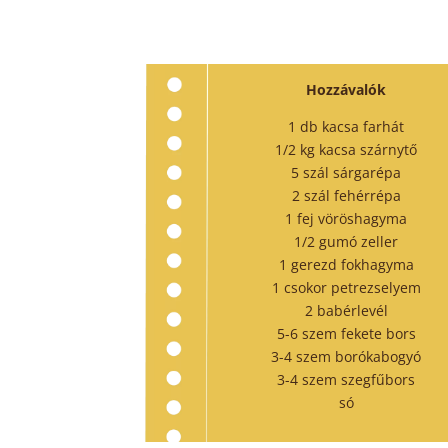
Hozzávalók
1 db kacsa farhát
1/2 kg kacsa szárnytő
5 szál sárgarépa
2 szál fehérrépa
1 fej vöröshagyma
1/2 gumó zeller
1 gerezd fokhagyma
1 csokor petrezselyem
2 babérlevél
5-6 szem fekete bors
3-4 szem borókabogyó
3-4 szem szegfűbors
só