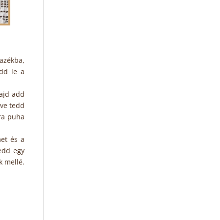
fazékba,
edd le a
ajd add
tve tedd
ira puha
met és a
edd egy
k mellé.