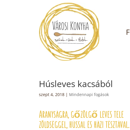
F
Húsleves kacsából
szept 4, 2018
|
Mindennapi fogások
Aranyságra, gőzölgő leves tele
zöldséggel, hússal és házi tésztával
.