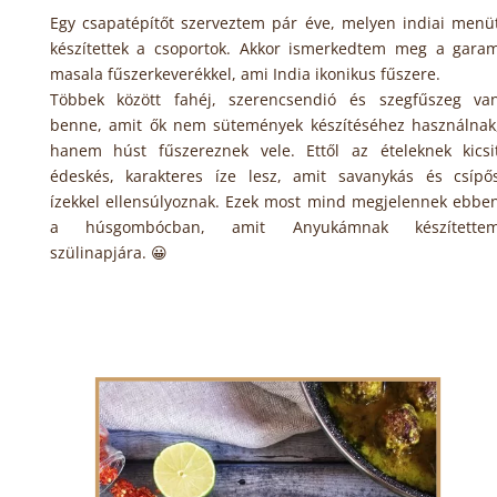
Egy csapatépítőt szerveztem pár éve, melyen indiai menü
készítettek a csoportok. Akkor ismerkedtem meg a gara
masala fűszerkeverékkel, ami India ikonikus fűszere.
Többek között fahéj, szerencsendió és szegfűszeg va
benne, amit ők nem sütemények készítéséhez használnak
hanem húst fűszereznek vele. Ettől az ételeknek kicsi
édeskés, karakteres íze lesz, amit savanykás és csípő
ízekkel ellensúlyoznak. Ezek most mind megjelennek ebbe
a húsgombócban, amit Anyukámnak készítette
szülinapjára. 😀