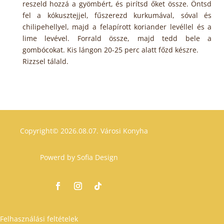
reszeld hozzá a gyömbért, és pirítsd őket össze. Öntsd
fel a kókusztejjel, fűszerezd kurkumával, sóval és
chilipehellyel, majd a felapírott koriander levéllel és a
lime levével. Forrald össze, majd tedd bele a
gombócokat. Kis lángon 20-25 perc alatt főzd készre.
Rizzsel tálald.
Copyright© 2026.08.07.
Városi Konyha
Powerd by
Sofia Design
Felhasználási feltételek