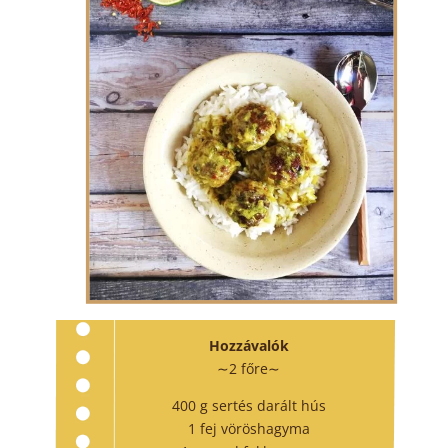
Hozzávalók
∼2 főre∼
400 g sertés darált hús
1 fej vöröshagyma