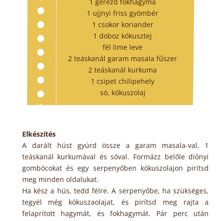
1 gerezd fokhagyma
1 ujjnyi friss gyömbér
1 csokor koriander
1 doboz kókusztej
fél lime leve
2 teáskanál garam masala fűszer
2 teáskanál kurkuma
1 csipet chilipehely
só, kókuszolaj
Elkészítés
A darált húst gyúrd össze a garam masala-val, 1
teáskanál kurkumával és sóval. Formázz belőle diónyi
gombócokat és egy serpenyőben kókuszolajon pirítsd
meg minden oldalukat.
Ha kész a hús, tedd félre. A serpenyőbe, ha szükséges,
tegyél még kókuszaolajat, és pirítsd meg rajta a
felaprított hagymát, és fokhagymát. Pár perc után