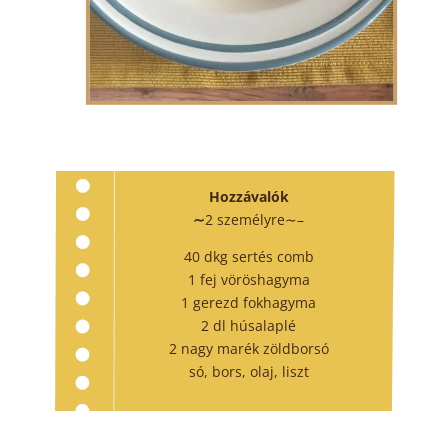
Hozzávalók
∼
2 személyre∼
–
40 dkg sertés comb
1 fej vöröshagyma
1 gerezd fokhagyma
2 dl húsalaplé
2 nagy marék zöldborsó
só, bors, olaj, liszt