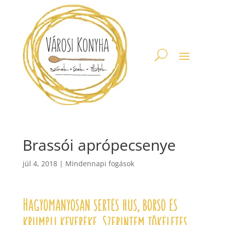
Brassói aprópecsenye
júl 4, 2018
|
Mindennapi fogások
Hagyományosan sertés hús, borsó és
krumpli keveréke. Szerintem tökéletes