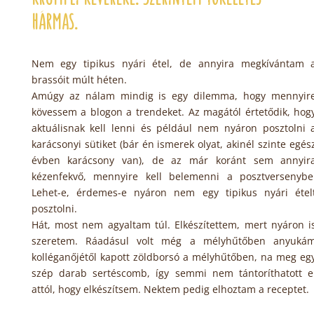
hármas.
Nem egy tipikus nyári étel, de annyira megkívántam 
brassóit múlt héten.
Amúgy az nálam mindig is egy dilemma, hogy mennyir
kövessem a blogon a trendeket. Az magától értetődik, hog
aktuálisnak kell lenni és például nem nyáron posztolni 
karácsonyi sütiket (bár én ismerek olyat, akinél szinte egés
évben karácsony van), de az már koránt sem annyir
kézenfekvő, mennyire kell belemenni a posztversenybe
Lehet-e, érdemes-e nyáron nem egy tipikus nyári étel
posztolni.
Hát, most nem agyaltam túl. Elkészítettem, mert nyáron i
szeretem. Ráadásul volt még a mélyhűtőben anyuká
kolléganőjétől kapott zöldborsó a mélyhűtőben, na meg eg
szép darab sertéscomb, így semmi nem tántoríthatott e
attól, hogy elkészítsem. Nektem pedig elhoztam a receptet.