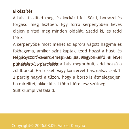
Elkészítés
A húst tisztítsd meg, és kockázd fel. Sózd, borsozd és
forgasd meg lisztben. Egy forró serpenyőben kevés
olajon pirítsd meg minden oldalát. Szedd ki, és tedd
félre.
A serpenyőbe most mehet az apróra vágott hagyma és
fokhagyma, amikor színt kaptak, tedd hozzá a húst, és
Néhányszor keverd meg, és ha nagyon elfő a leve,
forgasd át. Öntsd fel a húsalaplével, és fedő alatt főzd
pótold kevés vízzel. Ha a hús megpuhult, add hozzá a
puhára 30-35 perc alatt.
zöldborsót. Ha frisset, vagy konzervet használsz, csak 1-
2 percig hagyd a tűzön, hogy a borsó is átmelegedjen,
ha mirelitet, akkor kicsit több időre lesz szükség.
Sült krumplival tálald.
Copyright© 2026.08.09.
Városi Konyha