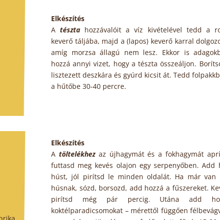
Elkészítés
A
tészta
hozzávalóit a víz kivételével tedd a r
keverő táljába, majd a (lapos) keverő karral dolgoz
amíg morzsa állagú nem lesz. Ekkor is adagok
hozzá annyi vizet, hogy a tészta összeáljon. Boríts
lisztezett deszkára és gyúrd kicsit át. Tedd folpakk
a hűtőbe 30-40 percre.
Elkészítés
A
töltelékhez
az újhagymát és a fokhagymát aprít
futtasd meg kevés olajon egy serpenyőben. Add 
húst, jól pirítsd le minden oldalát. Ha már van 
húsnak, sózd, borsozd, add hozzá a fűszereket. Ke
pirítsd még pár percig. Utána add h
koktélparadicsomokat – mérettől függően félbevág
prika