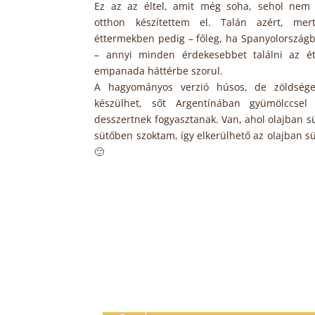
Ez az az éltel, amit még soha, sehol nem 
otthon készítettem el. Talán azért, mer
éttermekben pedig – főleg, ha Spanyolország
– annyi minden érdekesebbet találni az é
empanada háttérbe szorul.
A hagyományos verzió húsos, de zöldséges
készülhet, sőt Argentínában gyümölccsel 
desszertnek fogyasztanak. Van, ahol olajban sü
sütőben szoktam, így elkerülhető az olajban sü
🙂