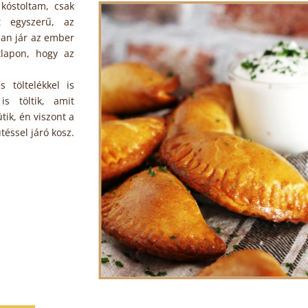
kóstoltam, csak
t egyszerű, az
ban jár az ember
tlapon, hogy az
 töltelékkel is
is töltik, amit
tik, én viszont a
téssel járó kosz.