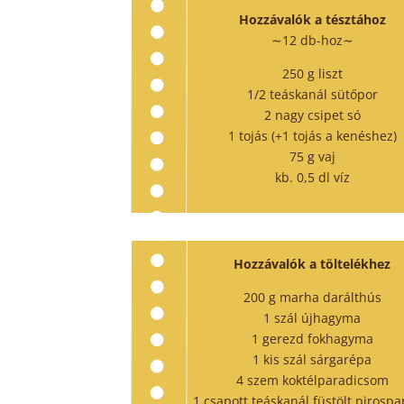
Hozzávalók a tésztához
∼12 db-hoz∼
250 g liszt
1/2 teáskanál sütőpor
2 nagy csipet só
1 tojás (+1 tojás a kenéshez)
75 g vaj
kb. 0,5 dl víz
Hozzávalók a töltelékhez
200 g marha darálthús
1 szál újhagyma
1 gerezd fokhagyma
1 kis szál sárgarépa
4 szem koktélparadicsom
1 csapott teáskanál füstölt pirospa