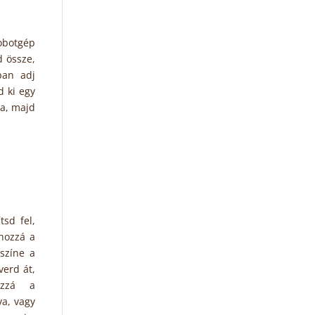
obotgép
d össze,
ban adj
d ki egy
ba, majd
sd fel,
hozzá a
színe a
verd át,
ozzá a
va, vagy