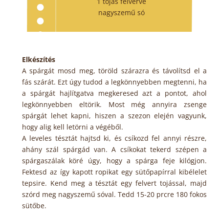
1 tojás felverve
nagyszemű só
Elkészítés
A spárgát mosd meg, töröld szárazra és távolítsd el a
fás szárát. Ezt úgy tudod a legkönnyebben megtenni, ha
a spárgát hajlítgatva megkeresed azt a pontot, ahol
legkönnyebben eltörik. Most még annyira zsenge
spárgát lehet kapni, hiszen a szezon elején vagyunk,
hogy alig kell letörni a végéből.
A leveles tésztát hajtsd ki, és csíkozd fel annyi részre,
ahány szál spárgád van. A csíkokat tekerd szépen a
spárgaszálak köré úgy, hogy a spárga feje kilógjon.
Fektesd az így kapott ropikat egy sütőpapírral kibélelet
tepsire. Kend meg a tésztát egy felvert tojással, majd
szórd meg nagyszemű sóval. Tedd 15-20 prcre 180 fokos
sütőbe.