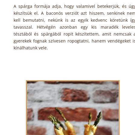
A spárga formája adja, hogy valamivel betekerjük, és úg
készítsük el. A baconös verziót azt hiszem, senkinek ne
kell bemutatni, nekünk is az egyik kedvenc köretünk íg
tavasszal. Hétvégén azonban egy kis maradék levele
tésztából és spárgából ropit készítettem, amit nemcsak 
gyerekek fognak szívesen ropogtatni, hanem vendégeket i
kínálhatunk vele.