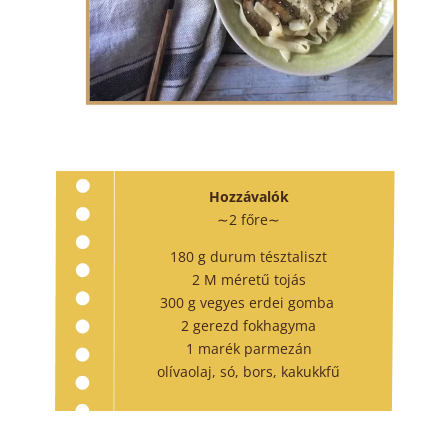
Hozzávalók
∼2 főre∼
180 g durum tésztaliszt
2 M méretű tojás
300 g vegyes erdei gomba
2 gerezd fokhagyma
1 marék parmezán
olívaolaj, só, bors, kakukkfű