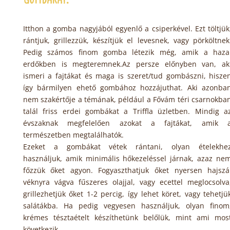
Itthon a gomba nagyjából egyenlő a csiperkével. Ezt töltjük
rántjuk, grillezzük, készítjük el levesnek, vagy pörköltnek
Pedig számos finom gomba létezik még, amik a haza
erdőkben is megteremnek.Az persze előnyben van, ak
ismeri a fajtákat és maga is szeret/tud gombászni, hisze
így bármilyen ehető gombához hozzájuthat. Aki azonba
nem szakértője a témának, például a Fővám téri csarnokba
talál friss erdei gombákat a Triffla üzletben. Mindig a
évszaknak megfelelően azokat a fajtákat, amik 
természetben megtalálhatók.
Ezeket a gombákat vétek rántani, olyan ételekhe
használjuk, amik minimális hőkezeléssel járnak, azaz ne
főzzük őket agyon. Fogyaszthatjuk őket nyersen hajszá
véknyra vágva fűszeres olajjal, vagy ecettel meglocsolva
grillezhetjük őket 1-2 percig, így lehet köret, vagy tehetjü
salátákba. Ha pedig vegyesen használjuk, olyan finom
krémes tésztaételt készíthetünk belőlük, mint ami mos
következik.