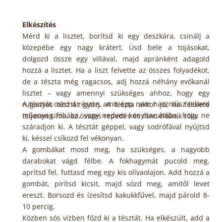
Elkészítés
Mérd ki a lisztet, borítsd ki egy deszkára, csinálj a
közepébe egy nagy krátert. Üsd bele a tojásokat,
dolgozd össze egy villával, majd apránként adagold
hozzá a lisztet. Ha a liszt felvette az összes folyadékot,
de a tészta még ragacsos, adj hozzá néhány evőkanál
lisztet – vagy amennyi szükséges ahhoz, hogy egy
A tésztát oszd 4 részre, amit épp nem használsz tekerd
ruganyos tésztát gyúrj. A tészta akkor jó, ha felülete
műanyag fóliába, vagy nedves konyharuhába, hogy ne
teljesen sima, az összes repedés és ránc eltűnik róla.
száradjon ki. A tésztát géppel, vagy sodrófával nyújtsd
ki, késsel csíkozd fel vékonyan.
A gombákat mosd meg, ha szükséges, a nagyobb
darabokat vágd félbe. A fokhagymát pucold meg,
aprítsd fel, futtasd meg egy kis olívaolajon. Add hozzá a
gombát, pirítsd kicsit, majd sózd meg, amitől levet
ereszt. Borsozd és ízesítsd kakukkfűvel, majd párold 8-
10 percig.
Közben sós vízben főzd ki a tésztát. Ha elkészült, add a